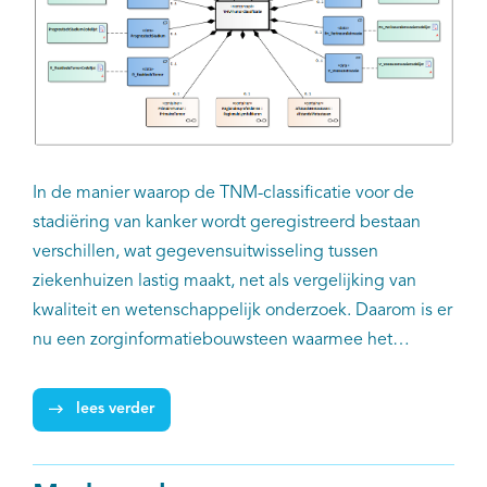
In de manier waarop de TNM-classificatie voor de
stadiëring van kanker wordt geregistreerd bestaan
verschillen, wat gegevensuitwisseling tussen
ziekenhuizen lastig maakt, net als vergelijking van
kwaliteit en wetenschappelijk onderzoek. Daarom is er
nu een zorginformatiebouwsteen waarmee het
stadium voor elke tumorsoort in elk ziekenhuis op
precies dezelfde manier in het epd geïmplementeerd
lees verder
kan worden. Nictiz, IKNL en de Citrienprogramma’s
Regionale oncologienetwerken en Registratie aan de
bron werkten samen aan deze