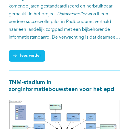
komende jaren gestandaardiseerd en herbruikbaar
gemaakt. In het project
Dataversneller
wordt een
eerdere succesvolle pilot in Radboudumc vertaald
naar een landelijk zorgpad met een bijbehorende
informatiestandaard. De verwachting is dat daarmee
de zorg voor de patiënt aanzienlijk kan verbeteren.
Negen organisaties, waaronder alle relevante
lees verder
specialistenverenigingen, de Nederlandse Werkgroep
Hoofd-HalsTumoren, het landelijk programma
Registratie aan de bron en IKNL gaan hiervoor
TNM-stadium in
intensief samenwerken.
zorginformatiebouwsteen voor het epd