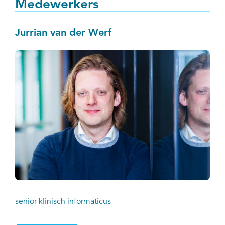
Medewerkers
Zorginformatiebouwsteen TNM TumorClassificatie.
Terwijl nog gewerkt wordt aan een
Jurrian van der Werf
implementatiehandleiding kunnen ziekenhuizen die
dat willen al aan de slag met het inbouwen in het
epd.
senior klinisch informaticus