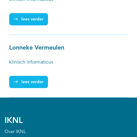
lees verder
Lonneke Vermeulen
klinisch informaticus
lees verder
IKNL
Over IKNL