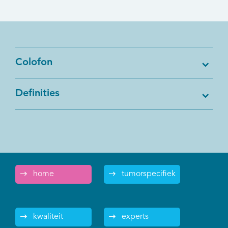
Colofon
Definities
home
tumorspecifiek
kwaliteit
experts