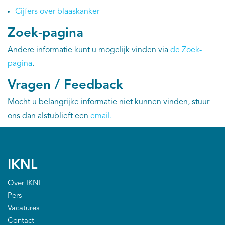
Cijfers over blaaskanker
Kankeratlas
Zoek-pagina
IKNL and the NCR
Andere informatie kunt u mogelijk vinden via
de Zoek-
pagina
.
Dure geneesmiddelen
Vragen / Feedback
Itemsets
Mocht u belangrijke informatie niet kunnen vinden, stuur
ons dan alstublieft een
email
.
Nieuws
Projecten
IKNL
Trials
Over IKNL
Pers
Webshop
Vacatures
Contact