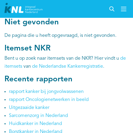
Niet gevonden
Nederlandse Kankerregistratie
De pagina die u heeft opgevraagd, is niet gevonden.
Itemset NKR
Kankersoorten
Bent u op zoek naar itemsets van de NKR? Hier vindt u
de
itemsets
van
de Nederlandse Kankerregistratie
.
Cijfers over kanker
Recente rapporten
Thema's
rapport kanker bij jongvolwassenen
Over IKNL
rapport Oncologienetwerken in beeld
Uitgezaaide kanker
Kanker & leven
Sarcomenzorg in Nederland
Huidkanker in Nederland
Palliatieve zorg
Borstkanker in Nederland