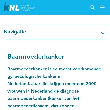
Nederlandse Kankerregistratie
Navigatie
Kankersoorten
Cijfers over kanker
Baarmoederkanker
Thema's
Baarmoederkanker is de meest voorkomende
gynaecologische kanker in
Over IKNL
Nederland. Jaarlijks krijgen meer dan 2000
vrouwen in Nederland de diagnose
Kanker & leven
baarmoederkanker (kanker van het
baarmoederlichaam, dus zonder
Palliatieve zorg