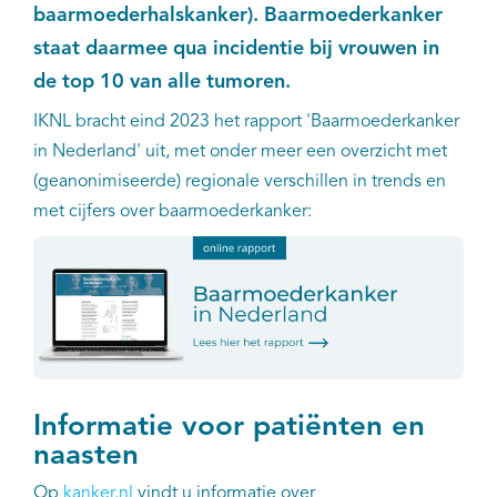
baarmoederhalskanker). Baarmoederkanker
Kankeratlas
staat daarmee qua incidentie bij vrouwen in
de top 10 van alle tumoren.
IKNL and the NCR
IKNL bracht eind 2023 het rapport 'Baarmoederkanker
in Nederland' uit, met onder meer een overzicht met
Dure geneesmiddelen
(geanonimiseerde) regionale verschillen in trends en
met cijfers over baarmoederkanker:
Itemsets
Nieuws
Projecten
Trials
Informatie voor patiënten en
Webshop
naasten
Op
kanker.nl
vindt u informatie over