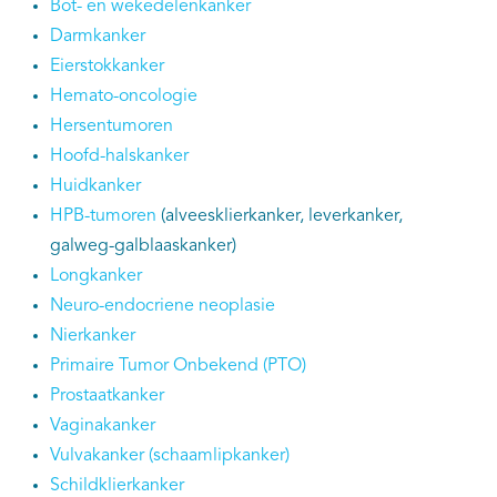
Bot- en wekedelenkanker
Darmkanker
Eierstokkanker
Hemato-oncologie
Hersentumoren
Hoofd-halskanker
Huidkanker
HPB-tumoren
(alveesklierkanker, leverkanker,
galweg-galblaaskanker)
Longkanker
Neuro-endocriene neoplasie
Nierkanker
Primaire Tumor Onbekend (PTO)
Prostaatkanker
Vaginakanker
Vulvakanker (schaamlipkanker)
Schildklierkanker