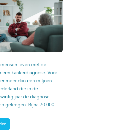
 mensen leven met de
 een kankerdiagnose. Voor
n er meer dan een miljoen
derland die in de
wintig jaar de diagnose
n gekregen. Bijna 70.000
en de ziekte op
 leeftijd: van 18 tot en met
der