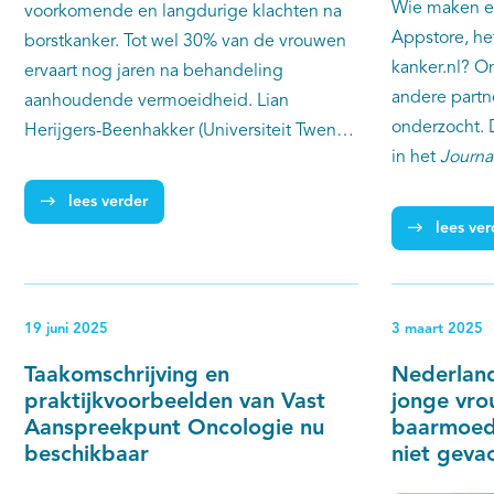
Wie maken er
voorkomende en langdurige klachten na
Appstore, he
borstkanker. Tot wel 30% van de vrouwen
kanker.nl? O
ervaart nog jaren na behandeling
andere partn
aanhoudende vermoeidheid. Lian
onderzocht. 
Herijgers-Beenhakker (Universiteit Twente)
in het
Journa
onderzocht hoe deze vermoeidheid beter
geven belang
te begrijpen en te behandelen is. Haar
lees verder
gebruikersgr
onderzoek laat zien dat het op basis van
lees ver
implementatie
de huidige gegevens niet mogelijk is om
het individuele risico op vermoeidheid te
voorspellen, maar dat er wél ruimte is om
19 juni 2025
3 maart 2025
behandelingen beter af te stemmen op
persoonlijke voorkeuren van patiënten.
Taakomschrijving en
Nederland
praktijkvoorbeelden van Vast
jonge vr
Aanspreekpunt Oncologie nu
baarmoede
beschikbaar
niet geva