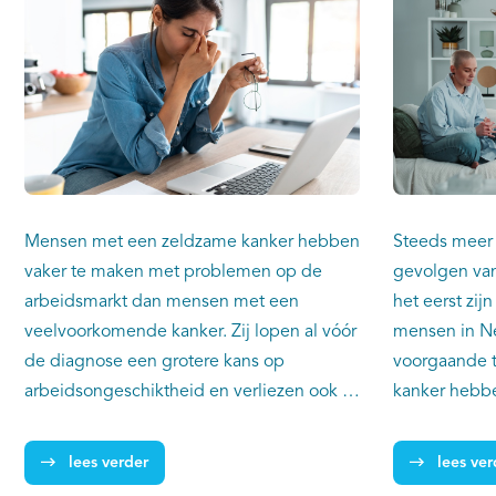
Mensen met een zeldzame kanker hebben
Steeds meer
vaker te maken met problemen op de
gevolgen van
arbeidsmarkt dan mensen met een
het eerst zij
veelvoorkomende kanker. Zij lopen al vóór
mensen in Ne
de diagnose een grotere kans op
voorgaande t
arbeidsongeschiktheid en verliezen ook in
kanker hebbe
de jaren daarna vaker hun baan in
daarvan kreg
loondienst. Dat blijkt uit onderzoek van
jongvolwassen
lees verder
lees ver
IKNL en Amsterdam UMC, deze week
39 jaar.