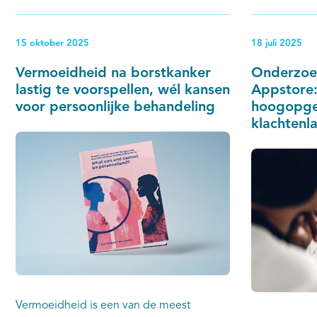
gepubliceerd in het
Tijdschrift voor Bedrijfs- en
verzekeringsartsen
15 oktober 2025
18 juli 2025
.
Vermoeidheid na borstkanker
Onderzoek
lastig te voorspellen, wél kansen
Appstore:
voor persoonlijke behandeling
hoogopgel
klachtenla
Vermoeidheid is een van de meest