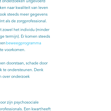
uit onderzoeken uitgevoerd
en naar kwaliteit van leven
t ook steeds meer gegevens
nt als de zorgprofessional.
 zowel het individu (minder
ge termijn). Er komen steeds
een
beweegprogramma
 te voorkomen.
nnen doorstaan, schade door
jk te ondersteunen. Denk
n over onderzoek
oor zijn psychosociale
ofessionals. Een kwart heeft