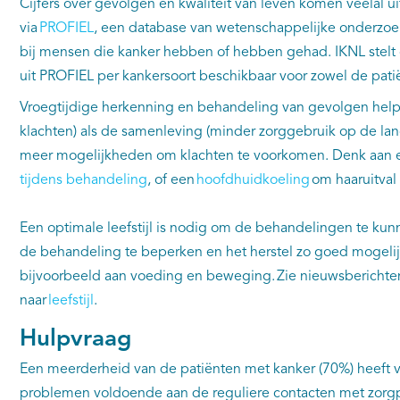
Cijfers over gevolgen en kwaliteit van leven komen veelal 
via
PROFIEL
, een database van wetenschappelijke onderzoek
bij mensen die kanker hebben of hebben gehad. IKNL stel
uit PROFIEL per kankersoort beschikbaar voor zowel de patië
Vroegtijdige herkenning en behandeling van gevolgen helpt
klachten) als de samenleving (minder zorggebruik op de lan
meer mogelijkheden om klachten te voorkomen. Denk aan 
tijdens behandeling
, of een
hoofdhuidkoeling
om haaruitval
Een optimale leefstijl is nodig om de behandelingen te ku
de behandeling te beperken en het herstel zo goed mogeli
bijvoorbeeld aan voeding en beweging. Zie nieuwsberichte
naar
leefstijl
.
Hulpvraag
Een meerderheid van de patiënten met kanker (70%) heeft v
problemen voldoende aan de reguliere contacten met zorgpr