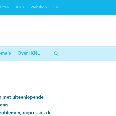
ecten
Trials
Webshop
EN
Oncoguide
Oncologiezorgnetwerken
ema's
Over IKNL
n met uiteenlopende
 aan
problemen, depressie, de