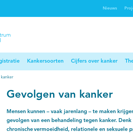
Nieuws
Proj
rwijsgids kanker
Profielstudie
Palliaweb
jwerkingen bij
Profiles registry
Palliarts (app)
nker
istratie
Kankersoorten
Cijfers over kanker
Th
 kanker
Gevolgen van kanker
Mensen kunnen – vaak jarenlang – te maken krijge
gevolgen van een behandeling tegen kanker. Denk
chronische vermoeidheid, relationele en seksuele 