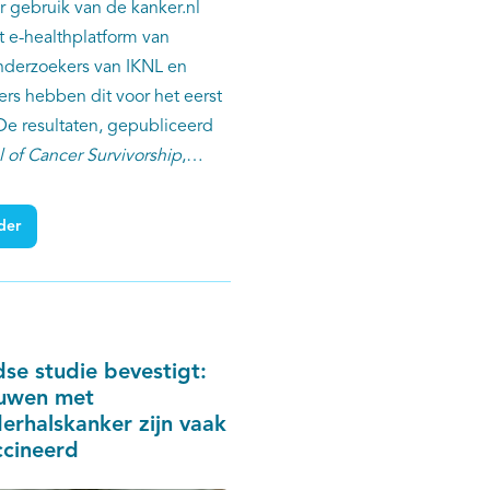
 gebruik van de kanker.nl
t e-healthplatform van
nderzoekers van IKNL en
ers hebben dit voor het eerst
De resultaten, gepubliceerd
l of Cancer Survivorship
,
rijke inzichten in de
oep én de uitdagingen rond
der
 van digitale zelfzorg.
se studie bevestigt:
ouwen met
rhalskanker zijn vaak
ccineerd