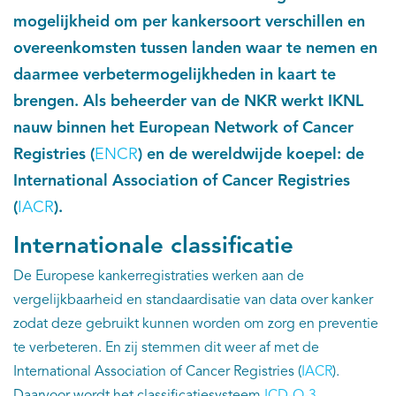
mogelijkheid om per kankersoort verschillen en
Kankeratlas
overeenkomsten tussen landen waar te nemen en
daarmee verbetermogelijkheden in kaart te
IKNL and the NCR
brengen. Als beheerder van de NKR werkt IKNL
nauw binnen het European Network of Cancer
Dure geneesmiddelen
Registries (
ENCR
) en de wereldwijde koepel: de
Itemsets
International Association of Cancer Registries
(
IACR
).
Nieuws
Internationale classificatie
Projecten
De Europese kankerregistraties werken aan de
vergelijkbaarheid en standaardisatie van data over kanker
Trials
zodat deze gebruikt kunnen worden om zorg en preventie
te verbeteren. En zij stemmen dit weer af met de
Webshop
International Association of Cancer Registries (
IACR
).