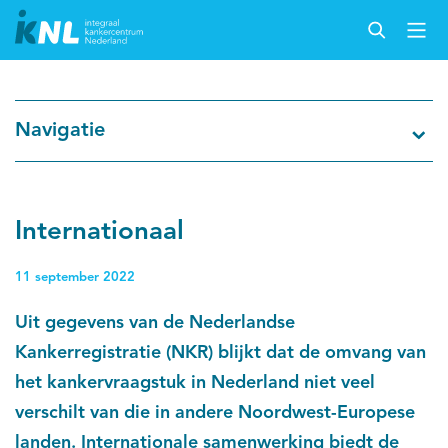
Nederlandse Kankerregistratie
Navigatie
Kankersoorten
Cijfers over kanker
Internationaal
Thema's
11 september 2022
Uit gegevens van de Nederlandse
Over IKNL
Kankerregistratie (NKR) blijkt dat de omvang van
het kankervraagstuk in Nederland niet veel
Kanker & leven
verschilt van die in andere Noordwest-Europese
Palliatieve zorg
landen. Internationale samenwerking biedt de