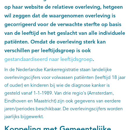
op haar website de relatieve overleving, hetgeen
Kankeratlas
wil zeggen dat de waargenomen overleving is
gecorrigeerd voor de verwachte sterfte op basis
IKNL and the NCR
van de leeftijd en het geslacht van alle individuele
patiënten. Omdat de overleving sterk kan
Dure geneesmiddelen
verschillen per leeftijdsgroep is ook
Itemsets
gestandaardiseerd naar leeftijdsgroep
.
In de Nederlandse Kankerregistratie staan landelijke
Nieuws
overlevingscijfers voor volwassen patiënten (leeftijd 18 jaar
of ouder) en kinderen bij wie de diagnose kanker is
Projecten
gesteld vanaf 1-1-1989. Van drie regio's (Amsterdam,
Eindhoven en Maastricht) zijn ook gegevens van eerdere
Trials
jaren/periodes beschikbaar. De overlevingscijfers worden
Webshop
jaarlijks bijgewerkt.
Koppeling met Gemeentelijke