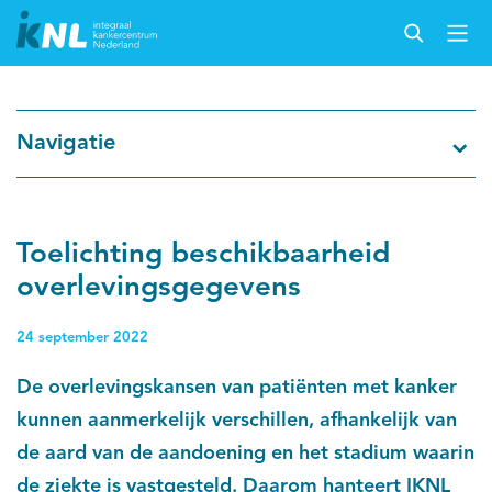
Nederlandse Kankerregistratie
Navigatie
Kankersoorten
Cijfers over kanker
Toelichting beschikbaarheid
overlevingsgegevens
Thema's
24 september 2022
Over IKNL
De overlevingskansen van patiënten met kanker
kunnen aanmerkelijk verschillen, afhankelijk van
Kanker & leven
de aard van de aandoening en het stadium waarin
Palliatieve zorg
de ziekte is vastgesteld. Daarom hanteert IKNL