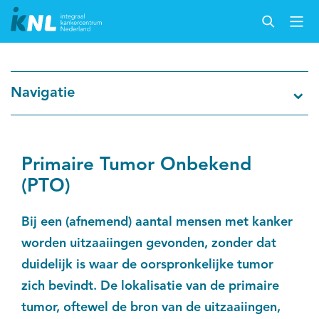
Nederlandse Kankerregistratie
Navigatie
Kankersoorten
Cijfers over kanker
Primaire Tumor Onbekend
(PTO)
Thema's
Bij een (afnemend) aantal mensen met kanker
Over IKNL
worden uitzaaiingen gevonden, zonder dat
duidelijk is waar de oorspronkelijke tumor
Kanker & leven
zich bevindt. De lokalisatie van de primaire
tumor, oftewel de bron van de uitzaaiingen,
Palliatieve zorg