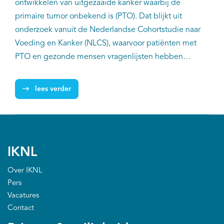
ontwikkelen van uitgezaaide kanker waarbij de
primaire tumor onbekend is (PTO). Dat blijkt uit
onderzoek vanuit de Nederlandse Cohortstudie naar
Voeding en Kanker (NLCS), waarvoor patiënten met
PTO en gezonde mensen vragenlijsten hebben
ingevuld over hun leefstijl. Ook de relatie met
lichaamsbouw, en lichamelijke activiteit is onderzocht,
lees verder
hiervan werd geen relatie gevonden met het
ontwikkelen van een PTO.
IKNL
Over IKNL
Pers
Vacatures
Contact