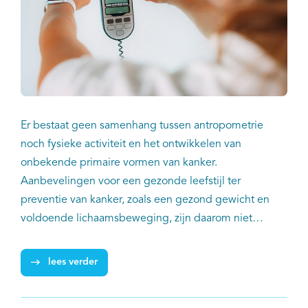
Er bestaat geen samenhang tussen antropometrie
noch fysieke activiteit en het ontwikkelen van
onbekende primaire vormen van kanker.
Aanbevelingen voor een gezonde leefstijl ter
preventie van kanker, zoals een gezond gewicht en
voldoende lichaamsbeweging, zijn daarom niet
bruikbaar om onbekende primaire kanker te
voorkomen. Dat concluderen Karlijn Hermans
lees verder
(Maastricht University) en collega’s op basis van data
uit de Nederlandse Kankerregistratie (NKR).