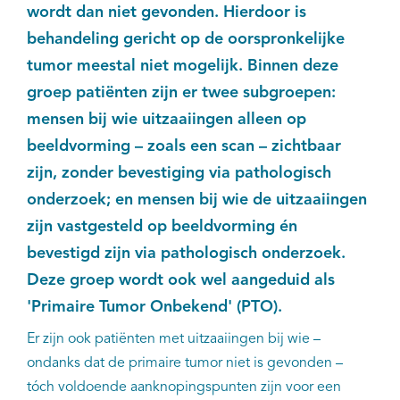
wordt dan niet gevonden. Hierdoor is
Kankeratlas
behandeling gericht op de oorspronkelijke
tumor meestal niet mogelijk. Binnen deze
IKNL and the NCR
groep patiënten zijn er twee subgroepen:
mensen bij wie uitzaaiingen alleen op
Dure geneesmiddelen
beeldvorming – zoals een scan – zichtbaar
zijn, zonder bevestiging via pathologisch
Itemsets
onderzoek; en mensen bij wie de uitzaaiingen
Nieuws
zijn vastgesteld op beeldvorming én
bevestigd zijn via pathologisch onderzoek.
Projecten
Deze groep wordt ook wel aangeduid als
'Primaire Tumor Onbekend' (PTO).
Trials
Er zijn ook patiënten met uitzaaiingen bij wie –
Webshop
ondanks dat de primaire tumor niet is gevonden –
tóch voldoende aanknopingspunten zijn voor een