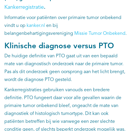
Kankerregistratie
.
Kankeratlas
Informatie voor patiënten over primaire tumor onbekend
vindt u op
kanker.nl
en bij
IKNL and the NCR
belangenbehartigingsvereniging
Missie Tumor Onbekend
.
Dure geneesmiddelen
Klinische diagnose versus PTO
De huidige definitie van PTO gaat uit van een bepaald
Itemsets
mate van diagnostisch onderzoek naar de primaire tumor.
Pas als dit onderzoek geen oorsprong aan het licht brengt,
Nieuws
wordt de diagnose PTO gesteld.
Projecten
Kankerregistraties gebruiken vanouds een bredere
definitie. PTO fungeert daar voor alle gevallen waarin de
Trials
primaire tumor onbekend bleef, ongeacht de mate van
diagnostiek of histologisch tumortype. Dit kan ook
Webshop
patiënten betreffen bij wie vanwege een zeer slechte
conditie geen, of slechts beperkt onderzoek mogelijk was.