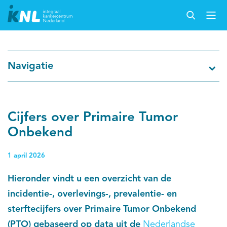
Nederlandse Kankerregistratie
Navigatie
Kankersoorten
Cijfers over kanker
Cijfers over Primaire Tumor
Onbekend
Thema's
1 april 2026
Over IKNL
Hieronder vindt u een overzicht van de
incidentie-, overlevings-, prevalentie- en
Kanker & leven
sterftecijfers over Primaire Tumor Onbekend
Palliatieve zorg
(PTO) gebaseerd op data uit de
Nederlandse