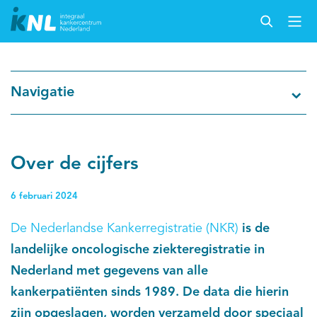
Nederlandse Kankerregistratie
Navigatie
Kankersoorten
Cijfers over kanker
Over de cijfers
Thema's
6 februari 2024
De Nederlandse Kankerregistratie (NKR)
is de
Over IKNL
landelijke oncologische ziekteregistratie in
Nederland met gegevens van alle
Kanker & leven
kankerpatiënten sinds 1989. De data die hierin
Palliatieve zorg
zijn opgeslagen, worden verzameld door speciaal