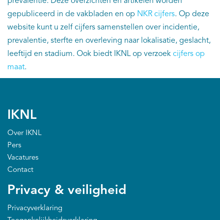
prevalentie. Deze overzichten en artikelen worden
EN
gepubliceerd in de vakbladen en op
NKR cijfers
. Op deze
website kunt u zelf cijfers samenstellen over incidentie,
prevalentie, sterfte en overleving naar lokalisatie, geslacht,
leeftijd en stadium. Ook biedt IKNL op verzoek
cijfers op
maat
.
IKNL
Over IKNL
Pers
Vacatures
Contact
Privacy & veiligheid
Privacyverklaring