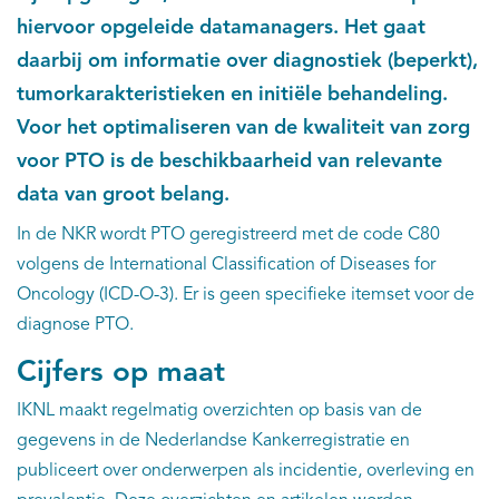
hiervoor opgeleide datamanagers. Het gaat
Kankeratlas
daarbij om informatie over diagnostiek (beperkt),
tumorkarakteristieken en initiële behandeling.
IKNL and the NCR
Voor het optimaliseren van de kwaliteit van zorg
voor PTO is de beschikbaarheid van relevante
Dure geneesmiddelen
data van groot belang.
Itemsets
In de NKR wordt PTO geregistreerd met de code C80
volgens de International Classification of Diseases for
Nieuws
Oncology (ICD-O-3). Er is geen specifieke itemset voor de
diagnose PTO.
Projecten
Cijfers op maat
Trials
IKNL maakt regelmatig overzichten op basis van de
gegevens in de Nederlandse Kankerregistratie en
Webshop
publiceert over onderwerpen als incidentie, overleving en