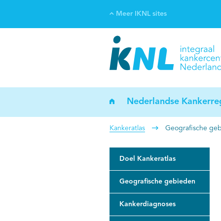
Meer IKNL sites
Ve
Bi
ka
Nederlandse Kankerreg
Kankeratlas
Geografische ge
Doel Kankeratlas
Geografische gebieden
Kankerdiagnoses