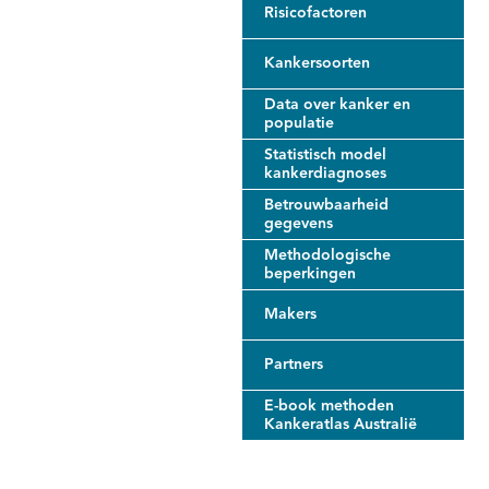
Risicofactoren
Kankersoorten
Data over kanker en
populatie
Statistisch model
kankerdiagnoses
Betrouwbaarheid
gegevens
Methodologische
beperkingen
Makers
Partners
E-book methoden
Kankeratlas Australië