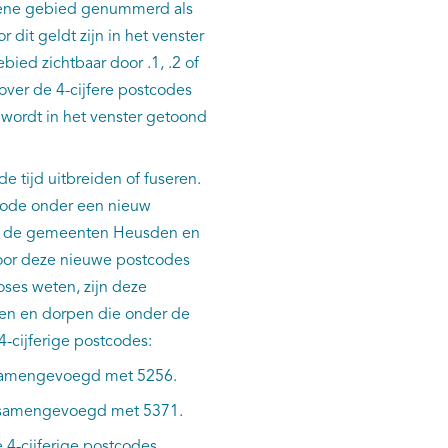
t ene gebied genummerd als
dit geldt zijn in het venster
bied zichtbaar door .1, .2 of
s over de 4-cijfere postcodes
d wordt in het venster getoond
e tijd uitbreiden of fuseren.
code onder een nieuw
oor de gemeenten Heusden en
oor deze nieuwe postcodes
oses weten, zijn deze
en en dorpen die onder de
4-cijferige postcodes:
n samengevoegd met 5256.
jn samengevoegd met 5371.
 4-cijferige postcodes