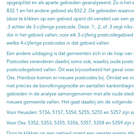
opgesplitst en als aparte gebieden geanalyseerd. Zo is he
832.1 en het andere gebied als 832.2. De gebieden waarvoor 
(door te klikken op een gebied opent dit venster) van een ge
.3 achter de 3-cijferige postcode. Deze .1, .2, of .3 zegt nik
die in het gebied vallen; voor elk 3-cijferig postcodegebie
welke 4-cijferige postcodes in dat gebied vallen.
Een andere uitdaging is dat gemeenten zich in de loop van d
Postcodes veranderen daarbij soms ook, waarbij oude post
postcodegebied vallen. Dit was bijvoorbeeld het geval v
Oss. Hierdoor komen er nieuwe postcodes bij. Omdat we v
niet precies de bevolkingsgrootte en aantallen kankerdiagn
gebieden in de analyse samengenomen met alle oude sted
nieuwe gemeente vallen. Het gaat daarbij om de volgende 
Voor Heusden: 5156, 5157, 5354, 5255, 5255 en 5257 zij
Voor Oss: 5352, 5353, 5355, 5356, 5357, 5358 en 5359 zi
Door te klikken op een gebied opent een venster waarin alle