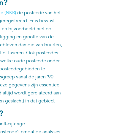
en?
ie (NKR)
de postcode van het
eregistreerd. Er is bewust
 en bijvoorbeeld niet op
ligging en grootte van de
gebleven dan die van buurten,
t of fuseren. Ook postcodes
en welke oude postcode onder
 postcodegebieden te
sgroep vanaf de jaren ‘90
 Deze gegevens zijn essentieel
 altijd wordt gerelateerd aan
en geslacht) in dat gebied.
e?
 4-cijferige
postcode), omdat de analyses