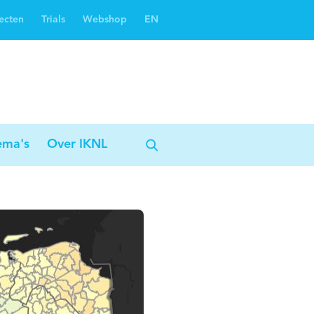
ecten
Trials
Webshop
EN
Oncoguide
Oncologiezorgnetwerken
ema's
Over IKNL