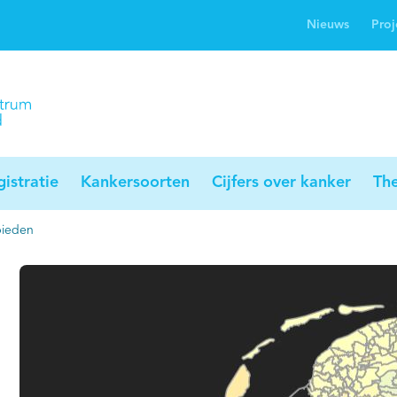
Nieuws
Proj
rwijsgids kanker
Profielstudie
Palliaweb
jwerkingen bij
Profiles registry
Palliarts (app)
nker
istratie
Kankersoorten
Cijfers over kanker
Th
bieden