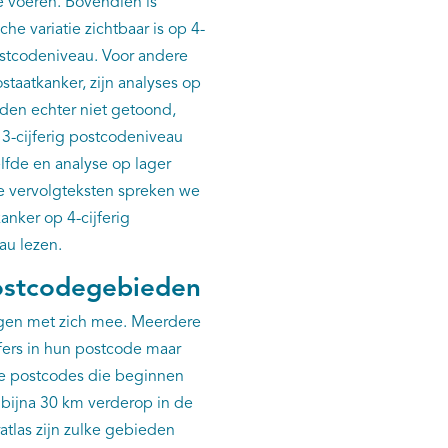
e voeren. Bovendien is
e variatie zichtbaar is op 4-
postcodeniveau. Voor andere
staatkanker, zijn analyses op
den echter niet getoond,
p 3-cijferig postcodeniveau
lfde en analyse op lager
de vervolgteksten spreken we
anker op 4-cijferig
eau lezen.
postcodegebieden
ingen met zich mee. Meerdere
fers in hun postcode maar
 de postcodes die beginnen
t bijna 30 km verderop in de
atlas zijn zulke gebieden