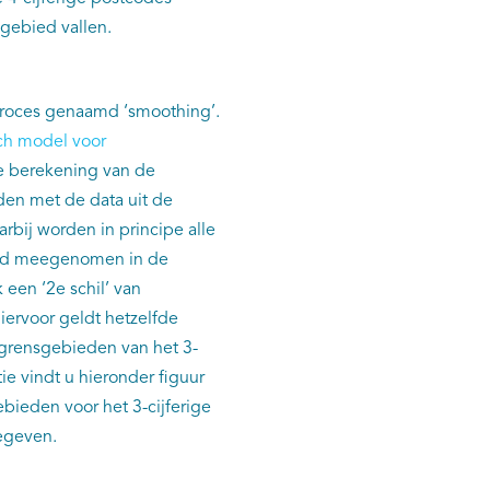
egebied vallen.
proces genaamd ‘smoothing’.
sch model voor
e berekening van de
den met de data uit de
ij worden in principe alle
ied meegenomen in de
een ‘2e schil’ van
rvoor geldt hetzelfde
e grensgebieden van het 3-
e vindt u hieronder figuur
ebieden voor het 3-cijferige
gegeven.