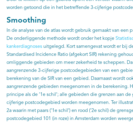
worden getoond die in het betreffende 3-cijferige postcod
Smoothing
In de analyse van de atlas wordt gebruik gemaakt van een 
De onderliggende methode wordt onder het kopje
Statisti
kankerdiagnoses
uitgelegd. Kort samengevat wordt er bij d
Standardised Incidence Ratio (afgekort SIR) rekening gehou
omliggende gebieden om meer zekerheid te scheppen. Daarb
aangrenzende 3-cijferige postcodegebieden van een geb
berekening van de SIR van een gebied. Daarnaast wordt ook 
aangrenzende gebieden meegenomen in de berekening. Hie
principe als de ‘1e schil’; alle gebieden die grenzen aan d
cijferige postcodegebied worden meegenomen. Ter illustrati
2a waarin met paars (‘1e schil’) en rood (‘2e schil) de grensg
postcodegebied 101 (in roze) in Amsterdam worden weer