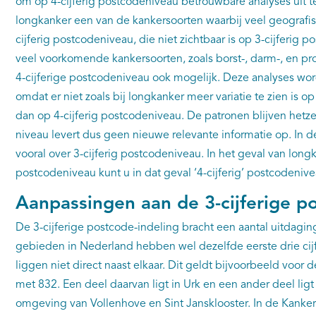
om op 4-cijferig postcodeniveau betrouwbare analyses uit t
longkanker een van de kankersoorten waarbij veel geografisch
cijferig postcodeniveau, die niet zichtbaar is op 3-cijferig 
veel voorkomende kankersoorten, zoals borst-, darm-, en pro
4-cijferige postcodeniveau ook mogelijk. Deze analyses wor
omdat er niet zoals bij longkanker meer variatie te zien is o
dan op 4-cijferig postcodeniveau. De patronen blijven hetze
niveau levert dus geen nieuwe relevante informatie op. In 
vooral over 3-cijferig postcodeniveau. In het geval van longk
postcodeniveau kunt u in dat geval ‘4-cijferig’ postcodeniv
Aanpassingen aan de 3-cijferige 
De 3-cijferige postcode-indeling bracht een aantal uitdag
gebieden in Nederland hebben wel dezelfde eerste drie cij
liggen niet direct naast elkaar. Dit geldt bijvoorbeeld voor
met 832. Een deel daarvan ligt in Urk en een ander deel lig
omgeving van Vollenhove en Sint Jansklooster. In de Kanker