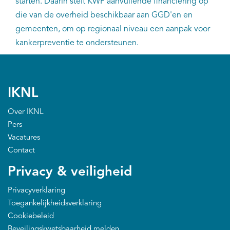
starten. Daarin stelt KWF aanvullende financiering op
die van de overheid beschikbaar aan GGD'en en
gemeenten, om op regionaal niveau een aanpak voor
kankerpreventie te ondersteunen.
IKNL
Over IKNL
Pers
Vacatures
Contact
Privacy & veiligheid
Privacyverklaring
Toegankelijkheidsverklaring
Cookiebeleid
Beveilingskwetsbaarheid melden