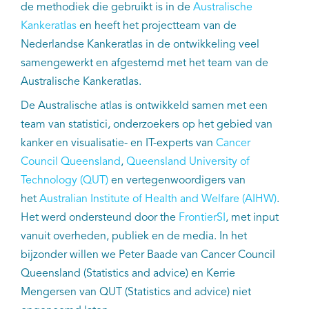
de methodiek die gebruikt is in de
Australische
Kankeratlas
en heeft het projectteam van de
Kankeratlas
Nederlandse Kankeratlas in de ontwikkeling veel
samengewerkt en afgestemd met het team van de
IKNL and the NCR
Australische Kankeratlas.
Dure geneesmiddelen
De Australische atlas is ontwikkeld samen met een
team van statistici, onderzoekers op het gebied van
Itemsets
kanker en visualisatie- en IT-experts van
Cancer
Council Queensland
,
Queensland University of
Nieuws
Technology (QUT)
en vertegenwoordigers van
het
Australian Institute of Health and Welfare (AIHW)
.
Projecten
Het werd ondersteund door the
FrontierSI
, met input
vanuit overheden, publiek en de media. In het
Trials
bijzonder willen we Peter Baade van Cancer Council
Queensland (Statistics and advice) en Kerrie
Webshop
Mengersen van QUT (Statistics and advice) niet