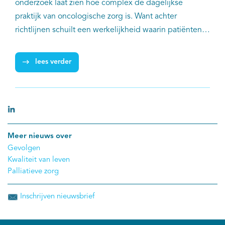
onderzoek laat zien hoe complex de dagelijkse
praktijk van oncologische zorg is. Want achter
richtlijnen schuilt een werkelijkheid waarin patiënten
soms afzien van behandeling, behandelingen niet
kunnen afmaken of kiezen voor kwaliteit van leven
lees verder
boven maximale medische inzet. Het onderzoek laat
bovendien zien hoe real-world data kunnen bijdragen
aan beter geïnformeerde behandelkeuzes en meer
passende zorg.
Meer nieuws over
Gevolgen
Kwaliteit van leven
Palliatieve zorg
Inschrijven nieuwsbrief