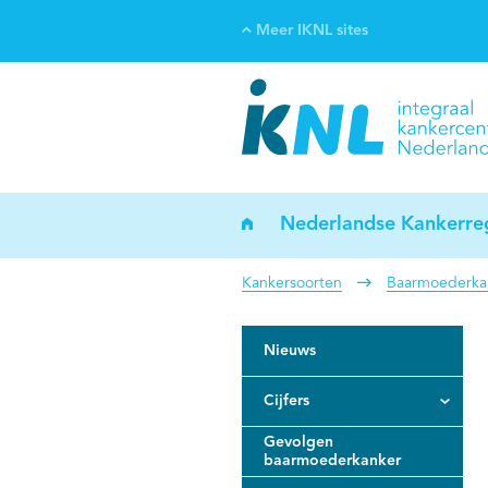
Meer IKNL sites
Ve
Bi
ka
Nederlandse Kankerreg
Kankersoorten
Baarmoederka
Nieuws
Cijfers
Gevolgen
baarmoederkanker