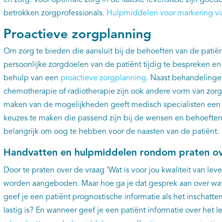
en zorg. Voor optimale zorg in de laatste levensfase zijn goe
betrokken zorgprofessionals.
Hulpmiddelen voor markering vi
Proactieve zorgplanning
Om zorg te bieden die aansluit bij de behoeften van de patiën
persoonlijke zorgdoelen van de patiënt tijdig te bespreken en 
behulp van een
proactieve zorgplanning
. Naast behandelingen
chemotherapie of radiotherapie zijn ook andere vorm van zorg 
maken van de mogelijkheden geeft medisch specialisten een
keuzes te maken die passend zijn bij de wensen en behoeften 
belangrijk om oog te hebben voor de naasten van de patiënt.
Handvatten en hulpmiddelen rondom praten o
Door te praten over de vraag 'Wat is voor jou kwaliteit van le
worden aangeboden. Maar hoe ga je dat gesprek aan over wat
geef je een patiënt prognostische informatie als het inschatt
lastig is? En wanneer geef je een patiënt informatie over het