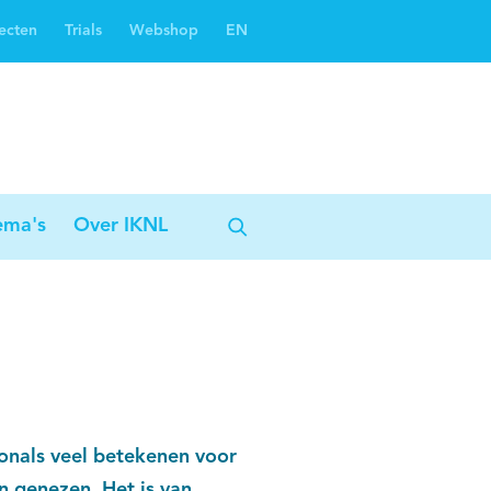
ecten
Trials
Webshop
EN
Oncoguide
Oncologiezorgnetwerken
ema's
Over IKNL
onals veel betekenen voor
n genezen. Het is van