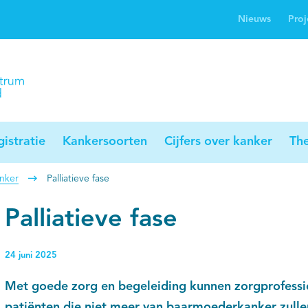
Nieuws
Proj
rwijsgids kanker
Profielstudie
Palliaweb
jwerkingen bij
Profiles registry
Palliarts (app)
nker
istratie
Kankersoorten
Cijfers over kanker
Th
nker
Palliatieve fase
Palliatieve fase
24 juni 2025
Met goede zorg en begeleiding kunnen zorgprofessi
patiënten die niet meer van baarmoederkanker zulle