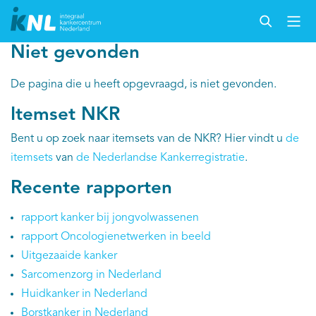
Niet gevonden
Nederlandse Kankerregistratie
De pagina die u heeft opgevraagd, is niet gevonden.
Itemset NKR
Kankersoorten
Bent u op zoek naar itemsets van de NKR? Hier vindt u
de
itemsets
van
de Nederlandse Kankerregistratie
.
Cijfers over kanker
Recente rapporten
Thema's
rapport kanker bij jongvolwassenen
Over IKNL
rapport Oncologienetwerken in beeld
Uitgezaaide kanker
Kanker & leven
Sarcomenzorg in Nederland
Huidkanker in Nederland
Palliatieve zorg
Borstkanker in Nederland