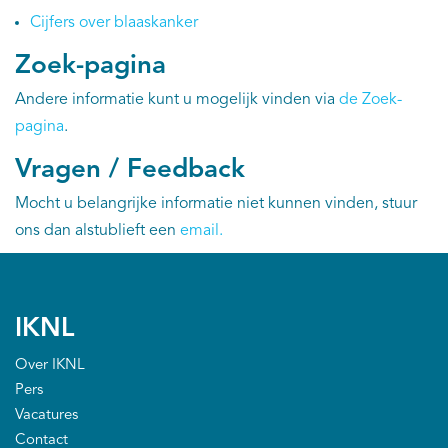
Cijfers over blaaskanker
Kankeratlas
Zoek-pagina
IKNL and the NCR
Andere informatie kunt u mogelijk vinden via
de Zoek-
pagina
.
Dure geneesmiddelen
Vragen / Feedback
Itemsets
Mocht u belangrijke informatie niet kunnen vinden, stuur
ons dan alstublieft een
email
.
Nieuws
Projecten
IKNL
Trials
Over IKNL
Pers
Webshop
Vacatures
Contact