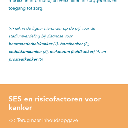
medische informatie) en verschillen in zorggebruik en
toegang tot zorg.
>>
klik in de figuur hieronder op de pijl voor de
stadiumverdeling bij diagnose voor
baarmoederhalskanker
(1)
, borstkanker
(2)
,
endeldarmkanker
(3)
, melanoom (huidkanker)
(4)
en
prostaatkanker
(5)
SES en risicofactoren voor
kanker
<< Terug naar inhoudsopgave