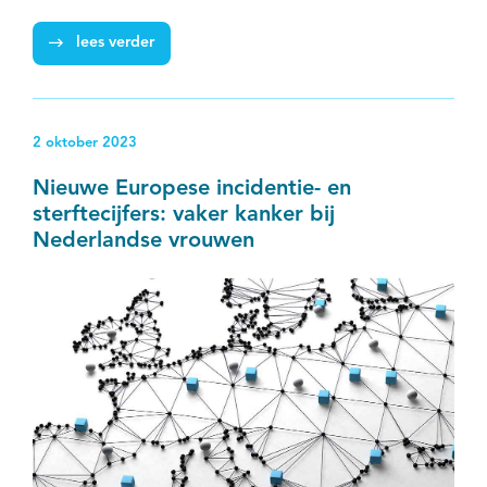
gegevensuitwisseling in de zorg. De FHIR‑koppeling
tussen Palga en de NKR is daarmee operationeel in
lees verder
gebruik genomen.
2 oktober 2023
Nieuwe Europese incidentie- en
sterftecijfers: vaker kanker bij
Nederlandse vrouwen