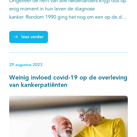
Ongeveer de helft van alle Nederlanders krijgt dus op
enig moment in hun leven de diagnose
kanker. Rondom 1990 ging het nog om een op de drie
Nederlanders. Dat concluderen onderzoekers van het
Integraal Kankercentrum Nederland (IKNL) in het
lees verder
Nederlands Tijdschrift voor Geneeskunde. De kans om
aan kanker te overlijden is niet toegenomen.
29 augustus 2023
Weinig invloed covid-19 op de overleving
van kankerpatiënten