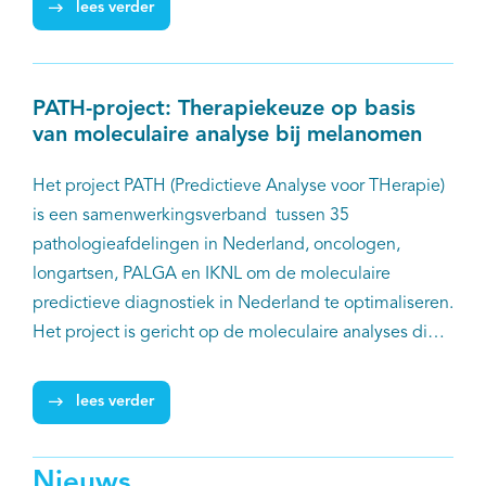
lees verder
worden verwacht in de tweede helft van 2020.
PATH-project: Therapiekeuze op basis
van moleculaire analyse bij melanomen
Het project PATH (Predictieve Analyse voor THerapie)
is een samenwerkingsverband tussen 35
pathologieafdelingen in Nederland, oncologen,
longartsen, PALGA en IKNL om de moleculaire
predictieve diagnostiek in Nederland te optimaliseren.
Het project is gericht op de moleculaire analyses die
belangrijk zijn voor therapiekeuze van patiënten met
kanker. Een van de tumortypes waarop wordt gefocust
lees verder
is melanoom.
Nieuws