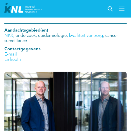
Aandachtsgebied(en)
NKR
, onderzoek, epidemiologie,
kwaliteit van zorg
, cancer
surveillance
Contactgegevens
E-mail
LinkedIn