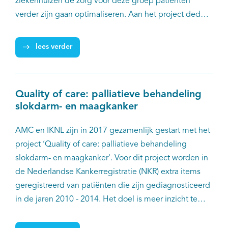
ziekenhuizen de zorg voor deze groep patiënten
verder zijn gaan optimaliseren. Aan het project deden
zes (clusters van) ziekenhuizen mee. IKNL
begeleidde en financierde het project.
lees verder
Quality of care: palliatieve behandeling
slokdarm- en maagkanker
AMC en IKNL zijn in 2017 gezamenlijk gestart met het
project ‘Quality of care: palliatieve behandeling
slokdarm- en maagkanker'. Voor dit project worden in
de Nederlandse Kankerregistratie (NKR) extra items
geregistreerd van patiënten die zijn gediagnosticeerd
in de jaren 2010 - 2014. Het doel is meer inzicht te
krijgen in de kwaliteit van zorg bij patiënten met
gemetastaseerde slokdarm- of maagkanker. Resultaten