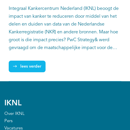
Integraal Kankercentrum Nederland (IKNL) beoogt de
impact van kanker te reduceren door middel van het
delen en duiden van data van de Nederlandse
Kankerregistratie (NKR) en andere bronnen. Maar hoe
groot is die impact precies? PwC Strategy& werd
gevraagd om de maatschappelijke impact voor de
samenleving te kwalificeren, kwantificeren en te
vertalen naar financiële waarde. Deze
lees verder
maatschappelijke businesscase maakt duidelijk dat
IKNL samen met haar partners een grote
maatschappelijke impact realiseert met bijbehorende
financiële waarde van ten minste €580 miljoen per
IKNL
jaar. Dat betekent dat iedere euro subsidie die IKNL
ontvangt zich ruim 12 keer terugvertaalt in
Over IKNL
maatschappelijke impact.
Pers
Vacatures