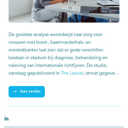
De grootste analyse wereldwijd naar zorg voor
vrouwen met borst-, baarmoederhals- en
eierstokkanker laat zien dat er grote verschillen
bestaan in stadium bij diagnose, behandeling en
naleving van internationale richtlijnen. De studie,
vandaag gepubliceerd in
The Lancet
, omvat gegevens
van ruim 275.000 vrouwen uit de kankerregistraties
van 39 landen tussen 2015-2018. Integraal
lees verder
Kankercentrum Nederland (IKNL) leverde data uit de
Nederlandse Kankerregistratie (NKR) en is coauteur
van de publicatie.