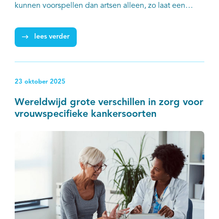
kunnen voorspellen dan artsen alleen, zo laat een
studie van onder meer Dimitris Katsimpokis van IKNL
zien. Hij liet de NKR-gegevens van duizenden
lees verder
patiënten analyseren met behulp van kunstmatige
intelligentie (AI).
23 oktober 2025
Wereldwijd grote verschillen in zorg voor
vrouwspecifieke kankersoorten