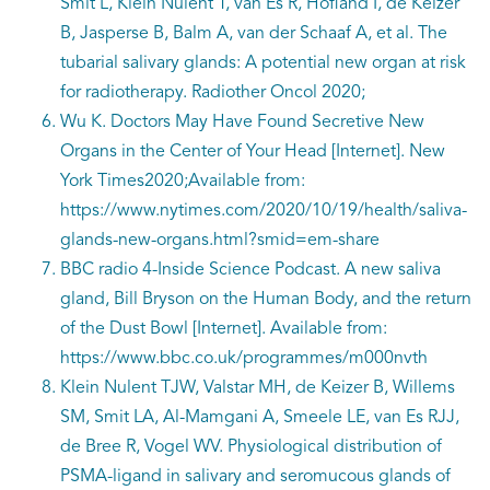
Smit L, Klein Nulent T, van Es R, Hofland I, de Keizer
B, Jasperse B, Balm A, van der Schaaf A, et al. The
tubarial salivary glands: A potential new organ at risk
for radiotherapy. Radiother Oncol 2020;
Wu K. Doctors May Have Found Secretive New
Organs in the Center of Your Head [Internet]. New
York Times2020;Available from:
https://www.nytimes.com/2020/10/19/health/saliva-
glands-new-organs.html?smid=em-share
BBC radio 4-Inside Science Podcast. A new saliva
gland, Bill Bryson on the Human Body, and the return
of the Dust Bowl [Internet]. Available from:
https://www.bbc.co.uk/programmes/m000nvth
Klein Nulent TJW, Valstar MH, de Keizer B, Willems
SM, Smit LA, Al-Mamgani A, Smeele LE, van Es RJJ,
de Bree R, Vogel WV. Physiological distribution of
PSMA-ligand in salivary and seromucous glands of