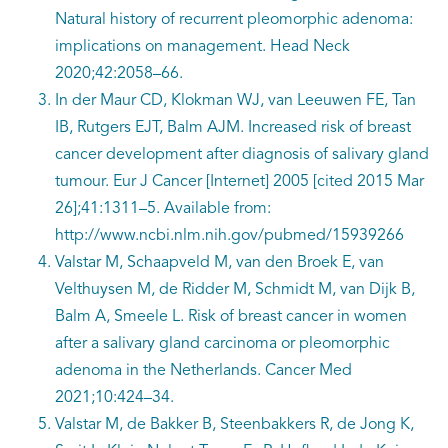
Natural history of recurrent pleomorphic adenoma:
implications on management. Head Neck
2020;42:2058–66.
In der Maur CD, Klokman WJ, van Leeuwen FE, Tan
IB, Rutgers EJT, Balm AJM. Increased risk of breast
cancer development after diagnosis of salivary gland
tumour. Eur J Cancer [Internet] 2005 [cited 2015 Mar
26];41:1311–5. Available from:
http://www.ncbi.nlm.nih.gov/pubmed/15939266
Valstar M, Schaapveld M, van den Broek E, van
Velthuysen M, de Ridder M, Schmidt M, van Dijk B,
Balm A, Smeele L. Risk of breast cancer in women
after a salivary gland carcinoma or pleomorphic
adenoma in the Netherlands. Cancer Med
2021;10:424–34.
Valstar M, de Bakker B, Steenbakkers R, de Jong K,