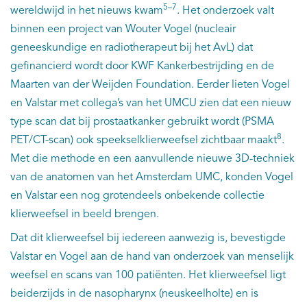
5–7
wereldwijd in het nieuws kwam
. Het onderzoek valt
binnen een project van Wouter Vogel (nucleair
geneeskundige en radiotherapeut bij het AvL) dat
gefinancierd wordt door KWF Kankerbestrijding en de
Maarten van der Weijden Foundation. Eerder lieten Vogel
en Valstar met collega’s van het UMCU zien dat een nieuw
type scan dat bij prostaatkanker gebruikt wordt (PSMA
8
PET/CT-scan) ook speekselklierweefsel zichtbaar maakt
.
Met die methode en een aanvullende nieuwe 3D-techniek
van de anatomen van het Amsterdam UMC, konden Vogel
en Valstar een nog grotendeels onbekende collectie
klierweefsel in beeld brengen.
Dat dit klierweefsel bij iedereen aanwezig is, bevestigde
Valstar en Vogel aan de hand van onderzoek van menselijk
weefsel en scans van 100 patiënten. Het klierweefsel ligt
beiderzijds in de nasopharynx (neuskeelholte) en is