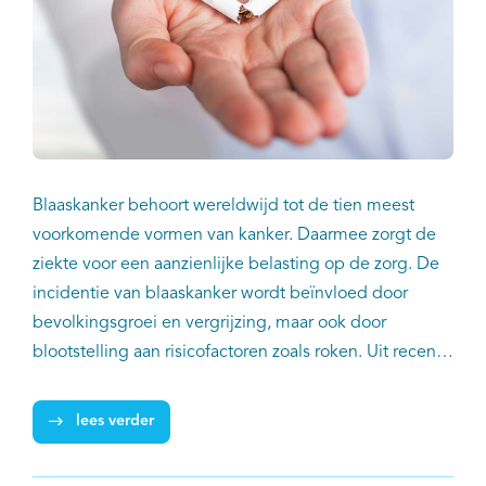
Blaaskanker behoort wereldwijd tot de tien meest
voorkomende vormen van kanker. Daarmee zorgt de
ziekte voor een aanzienlijke belasting op de zorg. De
incidentie van blaaskanker wordt beïnvloed door
bevolkingsgroei en vergrijzing, maar ook door
blootstelling aan risicofactoren zoals roken. Uit recent
onderzoek komen aanbevelingen om de incidentie
van blaaskanker te verlagen, de druk op de zorg te
lees verder
verminderen, het leven van blaaskankerpatiënten te
verbeteren en de kans op terugkeer van de ziekte te