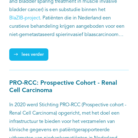
and Bladder sparing treatment in muscle invasive
patiënt in augustus 2020 is geïncludeerd.
bladder cancer) is een substudie binnen het
BlaZIB-project
. Patiënten die in Nederland een
curatieve behandeling krijgen aangeboden voor een
niet-gemetastaseerd spierinvasief blaascarcinoom
worden geïncludeerd. De studie vergelijkt de
uitkomsten tussen de patiënten behandeld met
lees verder
radicale cystectomie en patiënten die een
blaassparende therapie ondergingen, zoals
chemoradiatie of brachytherapie.
PRO-RCC: Prospective Cohort - Renal
Cell Carcinoma
In 2020 werd Stichting PRO-RCC (Prospective cohort -
Renal Cell Carcinoma) opgericht, met het doel een
infrastructuur te bieden voor het verzamelen van
klinische gegevens en patiëntgerapporteerde