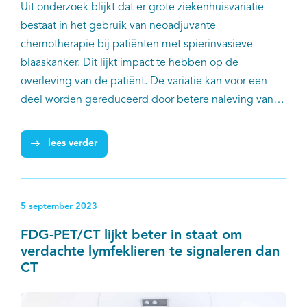
Uit onderzoek blijkt dat er grote ziekenhuisvariatie
bestaat in het gebruik van neoadjuvante
chemotherapie bij patiënten met spierinvasieve
blaaskanker. Dit lijkt impact te hebben op de
overleving van de patiënt. De variatie kan voor een
deel worden gereduceerd door betere naleving van
de richtlijnen voor patiënten met stadium T3-4a
blaaskanker en door kritische herevaluatie van de
lees verder
richtlijnen op basis van toekomstig wetenschappelijk
onderzoek voor patiënten met stadium T2
blaastumoren. De onderzoekers hopen dat de studie
5 september 2023
leidt tot meer eenduidig beleid.
FDG-PET/CT lijkt beter in staat om
verdachte lymfeklieren te signaleren dan
CT