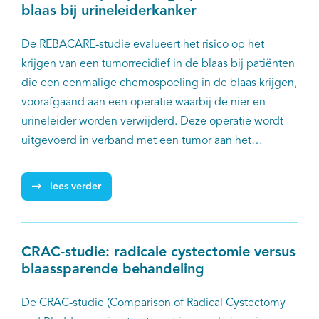
blaas bij urineleiderkanker
De REBACARE-studie evalueert het risico op het
krijgen van een tumorrecidief in de blaas bij patiënten
die een eenmalige chemospoeling in de blaas krijgen,
voorafgaand aan een operatie waarbij de nier en
urineleider worden verwijderd. Deze operatie wordt
uitgevoerd in verband met een tumor aan het
verzamelsysteem van de nier en/of urineleider. De
verwachting is dat deze spoeling voorafgaand aan de
lees verder
operatie, het risico op het krijgen van een
tumorrecidief in de blaas net zo veel verlaagt als de
huidige standaard: namelijk een eenmalige
CRAC-studie: radicale cystectomie versus
chemospoeling na de operatie, echter met een
blaassparende behandeling
veiliger profiel. Deze studie vindt plaats in 18
ziekenhuizen in Nederland. In totaal nemen 190
De CRAC-studie (Comparison of Radical Cystectomy
patiënten deel aan de studie, waarvan de laatste