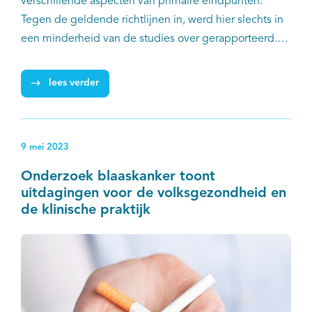
verschillende aspecten van primaire eindpunten.
Tegen de geldende richtlijnen in, werd hier slechts in
een minderheid van de studies over gerapporteerd.
Dit blijkt uit een vandaag gepubliceerde review in
JAMA Oncology. De onderzoekers roepen
lees verder
vakgenoten op om veranderingen aan primaire
eindpunten in onderzoek kritisch te beoordelen.
9 mei 2023
Onderzoek blaaskanker toont
uitdagingen voor de volksgezondheid en
de klinische praktijk