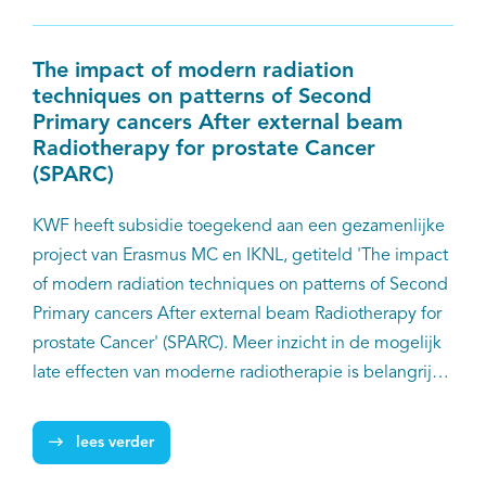
The impact of modern radiation
techniques on patterns of Second
Primary cancers After external beam
Radiotherapy for prostate Cancer
(SPARC)
KWF heeft subsidie toegekend aan een gezamenlijke
project van Erasmus MC en IKNL, getiteld 'The impact
of modern radiation techniques on patterns of Second
Primary cancers After external beam Radiotherapy for
prostate Cancer' (SPARC). Meer inzicht in de mogelijk
late effecten van moderne radiotherapie is belangrijk
voor het bepalen van de meest optimale behandeling
voor patiënten met prostaatkanker, zodat eventuele
lees verder
risico’s zo laag mogelijk gehouden kunnen worden. In