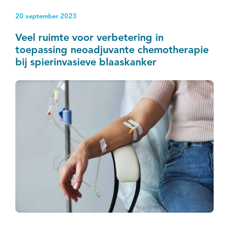
tumor in de mannelijke geslachtsorganen is in
20 september 2023
vergelijking met andere vormen van kanker redelijk
goed; de 10-jaarsoverleving voor prostaatkanker is
Veel ruimte voor verbetering in
bijna 80% en voor patiënten met zaadbalkanker is dit
toepassing neoadjuvante chemotherapie
95%.
bij spierinvasieve blaaskanker