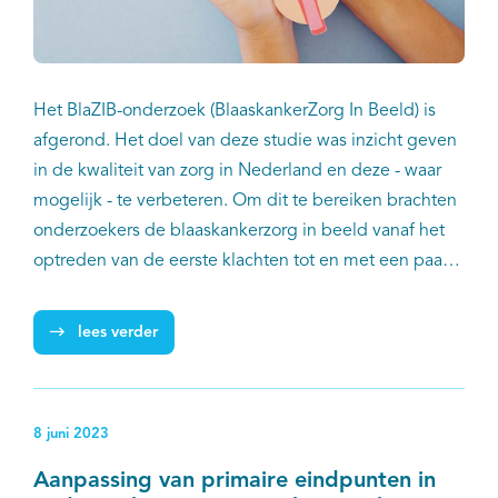
Het BlaZIB-onderzoek (BlaaskankerZorg In Beeld) is
afgerond. Het doel van deze studie was inzicht geven
in de kwaliteit van zorg in Nederland en deze - waar
mogelijk - te verbeteren. Om dit te bereiken brachten
onderzoekers de blaaskankerzorg in beeld vanaf het
optreden van de eerste klachten tot en met een paar
jaar na de diagnose en behandeling. Uit dit onderzoek
kwamen veel relevante inzichten in de zorg voor
lees verder
blaaskankerpatiënten. Deze zijn inmiddels gedeeld
met zowel de wetenschappelijke verenigingen die bij
de blaaskankerzorg zijn betrokken als de
8 juni 2023
deelnemende patiënten (en hun naasten).
Aanpassing van primaire eindpunten in