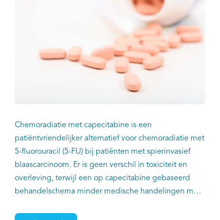
Chemoradiatie met capecitabine is een
patiëntvriendelijker alternatief voor chemoradiatie met
5-fluorouracil (5-FU) bij patiënten met spierinvasief
blaascarcinoom. Er is geen verschil in toxiciteit en
overleving, terwijl een op capecitabine gebaseerd
behandelschema minder medische handelingen met
zich meebrengt. Omdat deze optie minder belastend
is voor zowel patiënten als zorgverleners, zou