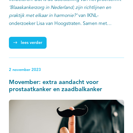
‘Blaaskankerzorg in Nederland; zijn richtlijnen en
praktijk met elkaar in harmonie?’
van IKNL-
onderzoeker Lisa van Hoogstraten. Samen met
collega’s onderzocht ze de afgelopen jaren diverse
aspecten van de blaaskankerzorg in Nederland door
lees verder
de variatie tussen ziekenhuizen te beoordelen,
onderliggende factoren te identificeren en het effect
van de variatie op de klinische uitkomsten en de
2 november 2023
gezondheidsgerelateerde kwaliteit van leven van
patiënten te evalueren.
Movember: extra aandacht voor
prostaatkanker en zaadbalkanker