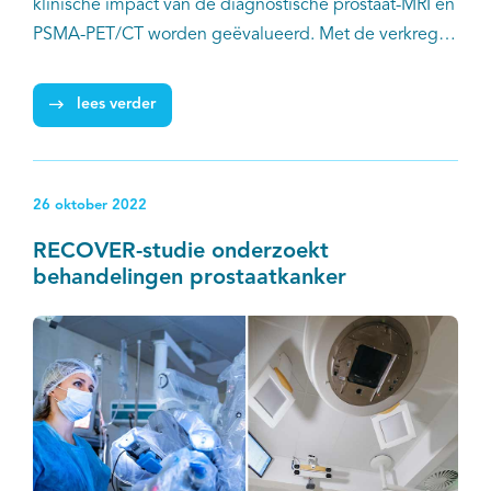
klinische impact van de diagnostische prostaat-MRI en
PSMA-PET/CT worden geëvalueerd. Met de verkregen
inzichten kan het diagnostisch traject van
prostaatkanker verder worden geoptimaliseerd en
lees verder
kunnen patiënten in de toekomst beter worden
geïnformeerd, wat leidt tot betere gedeelde
besluitvorming.
26 oktober 2022
RECOVER-studie onderzoekt
behandelingen prostaatkanker