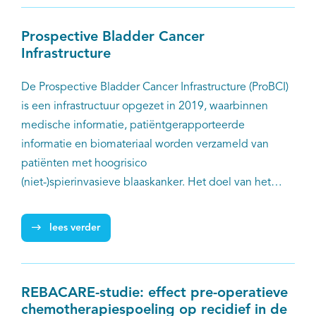
het SPARC-project, dat in juni 2019 van start ging,
worden in de diverse Nederlandse
Prospective Bladder Cancer
radiotherapiecentradata over de technische aspecten
Infrastructure
van de radiotherapie verzameld en gekoppeld aan
gegevens uit de Nederlandse Kankerregistratie (NKR).
De Prospective Bladder Cancer Infrastructure (ProBCI)
is een infrastructuur opgezet in 2019, waarbinnen
medische informatie, patiëntgerapporteerde
informatie en biomateriaal worden verzameld van
patiënten met hoogrisico
(niet-)spierinvasieve blaaskanker. Het doel van het
cohort is het faciliteren van wetenschappelijk
onderzoek om de prognose en de kwaliteit van leven
lees verder
van (toekomstige) patiënten te verbeteren. Het project
is officieel van start gegaan in 2020 en heeft geen
vastgestelde einddatum.
REBACARE-studie: effect pre-operatieve
chemotherapiespoeling op recidief in de