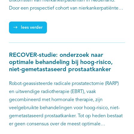
uitkomsten van nierkankerpatiënten in Nederland.
Door een prospectief cohort van nierkankerpatiënten
te beheren, faciliteert PRO-RCC wetenschappelijk
onderzoek om de prognose en de levenskwaliteit van
lees verder
patiënten met nierkanker te verbeteren. Het project
heeft geen vastgestelde einddatum.
RECOVER-studie: onderzoek naar
optimale behandeling bij hoog-risico,
niet-gemetastaseerd prostaatkanker
Robot-geassisteerde radicale prostatectomie (RARP)
en uitwendige radiotherapie (EBRT), vaak
gecombineerd met hormonale therapie, zijn
veelgebruikte behandelingen voor hoog-risico, niet-
gemetastaseerd prostaatkanker. Tot op heden bestaat
er geen consensus over de meest optimale
behandeling in deze patiëntenpopulatie. Met de