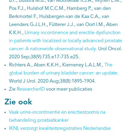
B.P., Busstra M.B., van Moorselaar R.J.A., Wijnen E.M.,
Pos F.J., Hulshof M.C.C.M., Hamberg P., van den
Berkmortel F., Hulsbergen-van de Kaa C.A., van
Leenders G.J.L.H., Fütterer J.J., van Oort I.M., Aben
K.K.H.,
Urinary incontinence and erectile dysfunction
in patients with localized or locally advanced prostate
cancer: A nationwide observational study.
Urol Oncol.
2020 Sep;38(9):735.e17-735.e25.
Richters A., Aben K.K.H., Kiemeney L.A.L.M.,
The
global burden of urinary bladder cancer: an update.
World J Urol. 2020 Aug;38(8):1895-1904.
Zie
ResearcherID
voor meer publicaties
Zie ook
Vaak urine-incontinentie en erectiestoornis na
behandeling prostaatkanker
IKNL verzorgt kwaliteitsregistraties Nederlandse