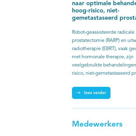
naar optimale behande
hoog-risico, niet-
gemetastaseerd prost
Robot-geassisteerde radicale
prostatectomie (RARP) en ui
radiotherapie (EBRT), vaak 
met hormonale therapie, zijn
veelgebruikte behandelingen
risico, niet-gemetastaseerd p
Tot op heden bestaat er gee
over de meest optimale beha
lees verder
deze patiëntenpopulatie. Me
RECOVER-studie (high-Risk pr
Cancer radiatiOn Versus surgE
we hier meer inzicht in geven
Medewerkers