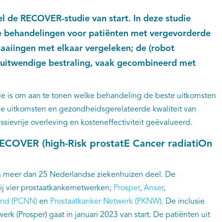
el de RECOVER-studie van start. In deze studie
e behandelingen voor patiënten met vergevorderde
aaiingen met elkaar vergeleken; de (robot
n uitwendige bestraling, vaak gecombineerd met
e is om aan te tonen welke behandeling de beste uitkomsten
ele uitkomsten en gezondheidsgerelateerde kwaliteit van
sievrije overleving en kosteneffectiviteit geëvalueerd.
ECOVER (high-Risk prostatE Cancer radiatiOn
meer dan 25 Nederlandse ziekenhuizen deel. De
ij vier prostaatkankernetwerken;
Prosper
,
Anser
,
and (PCNN)
en
Prostaatkanker Netwerk (PKNW)
. De inclusie
erk (Prosper) gaat in januari 2023 van start. De patiënten uit