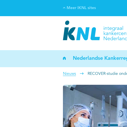
Meer IKNL sites
Ve
Bi
ka
Nederlandse Kankerreg
Nieuws
RECOVER-studie onde