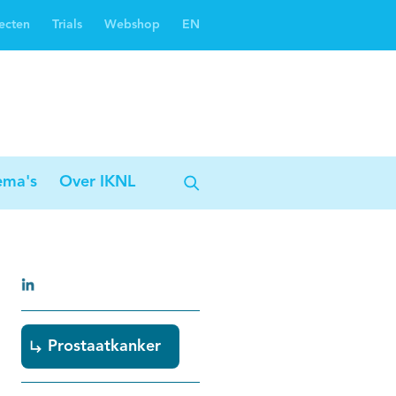
ecten
Trials
Webshop
EN
Oncoguide
Oncologiezorgnetwerken
ema's
Over IKNL
Prostaatkanker