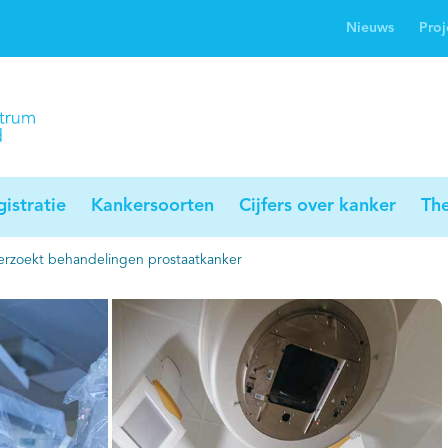
Nieuws
Proj
rwijsgids kanker
Profielstudie
Palliaweb
jwerkingen bij
Profiles registry
Palliarts (app)
nker
istratie
Kankersoorten
Cijfers over kanker
Th
rzoekt behandelingen prostaatkanker