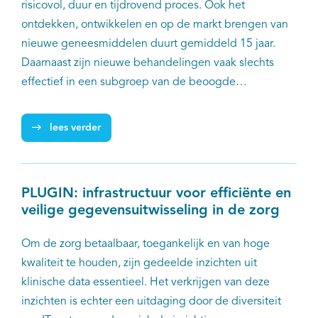
risicovol, duur en tijdrovend proces. Ook het
ontdekken, ontwikkelen en op de markt brengen van
nieuwe geneesmiddelen duurt gemiddeld 15 jaar.
Daarnaast zijn nieuwe behandelingen vaak slechts
effectief in een subgroep van de beoogde
patiëntenpopulatie. De manier waarop we
kankerbehandelingen ontwikkelen moet daarom
lees verder
dringend versnellen en verbeteren. Dit is waar in het
project 'Oncode Accelerator' aan wordt gewerkt.
PLUGIN: infrastructuur voor efficiënte en
veilige gegevensuitwisseling in de zorg
Om de zorg betaalbaar, toegankelijk en van hoge
kwaliteit te houden, zijn gedeelde inzichten uit
klinische data essentieel. Het verkrijgen van deze
inzichten is echter een uitdaging door de diversiteit