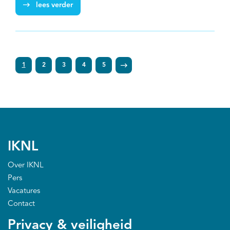
hierin duurzaam samen met Associatie Hospicezorg
lees verder
Nederland (AHzN), Stichting PZNL en Madenco eZorg.
Sympal wordt gefinancierd door het NPPZll.
1
2
3
4
5
IKNL
Over IKNL
Pers
Vacatures
Contact
Privacy & veiligheid