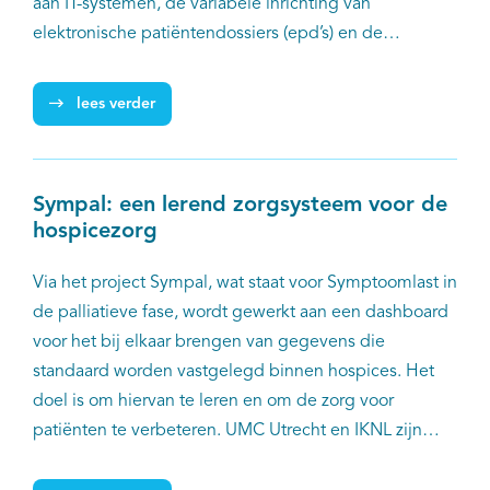
aan IT-systemen, de variabele inrichting van
elektronische patiëntendossiers (epd’s) en de
aanwezigheid van veel ongestructureerde informatie,
zoals brieven en verslagen. Dit maakt de uitwisseling
lees verder
en het hergebruiken van data voor veel ziekenhuizen
complex en arbeidsintensief. PLUGIN, een landelijke,
federatieve infrastructuur, biedt een oplossing door
Sympal: een lerend zorgsysteem voor de
het secundair gebruik van klinische gegevens
hospicezorg
eenvoudiger en efficiënter te maken.
Via het project Sympal, wat staat voor Symptoomlast in
de palliatieve fase, wordt gewerkt aan een dashboard
voor het bij elkaar brengen van gegevens die
standaard worden vastgelegd binnen hospices. Het
doel is om hiervan te leren en om de zorg voor
patiënten te verbeteren. UMC Utrecht en IKNL zijn
gezamenlijk verantwoordelijk voor Sympal en werken