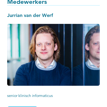
Medewerkers
Zorginformatiebouwsteen TNM TumorClassificatie.
Terwijl nog gewerkt wordt aan een
Jurrian van der Werf
implementatiehandleiding kunnen ziekenhuizen die
dat willen al aan de slag met het inbouwen in het
epd.
senior klinisch informaticus