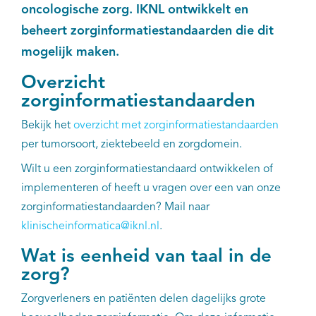
oncologische zorg. IKNL ontwikkelt en
Kankeratlas
beheert zorginformatiestandaarden die dit
mogelijk maken.
IKNL and the NCR
Overzicht
zorginformatiestandaarden
Dure geneesmiddelen
Bekijk het
overzicht met zorginformatiestandaarden
Itemsets
per tumorsoort, ziektebeeld en zorgdomein.
Wilt u een zorginformatiestandaard ontwikkelen of
Nieuws
implementeren of heeft u vragen over een van onze
zorginformatiestandaarden? Mail naar
Projecten
klinischeinformatica@iknl.nl
.
Trials
Wat is eenheid van taal in de
zorg?
Webshop
Zorgverleners en patiënten delen dagelijks grote