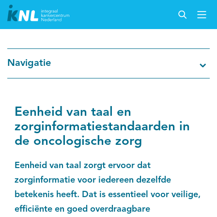
Nederlandse Kankerregistratie
Navigatie
Kankersoorten
Cijfers over kanker
Eenheid van taal en
zorginformatiestandaarden in
Thema's
de oncologische zorg
Over IKNL
Eenheid van taal zorgt ervoor dat
zorginformatie voor iedereen dezelfde
Kanker & leven
betekenis heeft. Dat is essentieel voor veilige,
efficiënte en goed overdraagbare
Palliatieve zorg