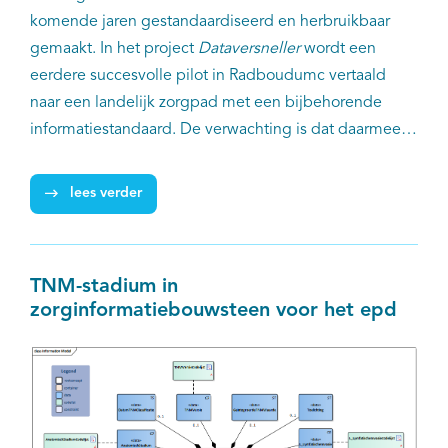
komende jaren gestandaardiseerd en herbruikbaar
gemaakt. In het project
Dataversneller
wordt een
eerdere succesvolle pilot in Radboudumc vertaald
naar een landelijk zorgpad met een bijbehorende
informatiestandaard. De verwachting is dat daarmee
de zorg voor de patiënt aanzienlijk kan verbeteren.
Negen organisaties, waaronder alle relevante
lees verder
specialistenverenigingen, de Nederlandse Werkgroep
Hoofd-HalsTumoren, het landelijk programma
Registratie aan de bron en IKNL gaan hiervoor
TNM-stadium in
intensief samenwerken.
zorginformatiebouwsteen voor het epd