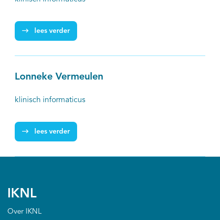
lees verder
Lonneke Vermeulen
klinisch informaticus
lees verder
IKNL
Over IKNL