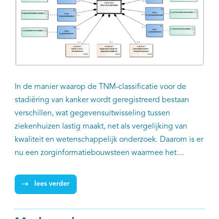
In de manier waarop de TNM-classificatie voor de
stadiëring van kanker wordt geregistreerd bestaan
verschillen, wat gegevensuitwisseling tussen
ziekenhuizen lastig maakt, net als vergelijking van
kwaliteit en wetenschappelijk onderzoek. Daarom is er
nu een zorginformatiebouwsteen waarmee het
stadium voor elke tumorsoort in elk ziekenhuis op
precies dezelfde manier in het epd geïmplementeerd
lees verder
kan worden. Nictiz, IKNL en de Citrienprogramma’s
Regionale oncologienetwerken en Registratie aan de
bron werkten samen aan deze