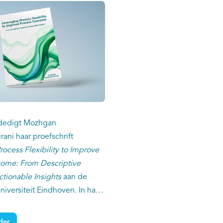
dedigt Mozhgan
rani haar proefschrift
ocess Flexibility to Improve
ome: From Descriptive
ctionable Insights
aan de
iversiteit Eindhoven. In haar
twikkelde zij een data-
mework dat procesflexibiliteit
der