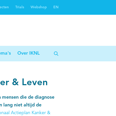
ecten
Trials
Webshop
EN
Oncoguide
Oncologiezorgnetwerken
ema's
Over IKNL
ker & Leven
gen mensen die de diagnose
 lang niet altijd de
onaal Actieplan Kanker &