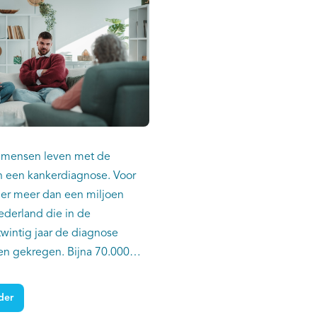
 mensen leven met de
 een kankerdiagnose. Voor
n er meer dan een miljoen
derland die in de
wintig jaar de diagnose
n gekregen. Bijna 70.000
en de ziekte op
 leeftijd: van 18 tot en met
der