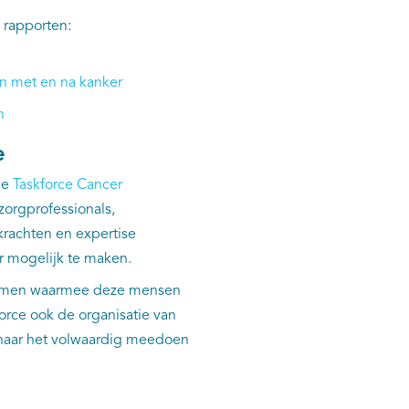
 rapporten:
en met
en
na kanker
n
e
de
Taskforce Cancer
zorgprofessionals,
krachten en expertise
 mogelijk te maken.
lemen waarmee deze mensen
force ook de organisatie van
e naar het volwaardig meedoen