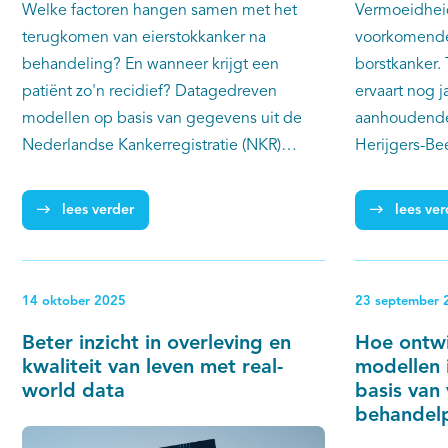
Welke factoren hangen samen met het
Vermoeidheid
terugkomen van eierstokkanker na
voorkomende
behandeling? En wanneer krijgt een
borstkanker.
patiënt zo'n recidief? Datagedreven
ervaart nog 
modellen op basis van gegevens uit de
aanhoudende
Nederlandse Kankerregistratie (NKR)
Herijgers-Be
blijken dat soms beter te kunnen
onderzocht 
voorspellen dan artsen alleen, zo laat een
te begrijpen
lees verder
lees ver
studie van onder meer Dimitris
onderzoek laa
Katsimpokis van IKNL zien. Hij liet de NKR-
de huidige g
gegevens van duizenden patiënten
het individu
14 oktober 2025
23 september 
analyseren met behulp van kunstmatige
voorspellen, 
intelligentie (AI).
behandeling
Beter inzicht in overleving en
Hoe ontwi
persoonlijke
kwaliteit van leven met real-
modellen 
world data
basis van 
behandel