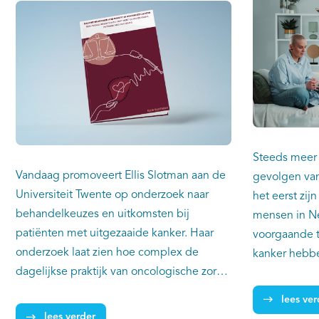
Steeds meer
Vandaag promoveert Ellis Slotman aan de
gevolgen van
Universiteit Twente op onderzoek naar
het eerst zij
behandelkeuzes en uitkomsten bij
mensen in Ne
patiënten met uitgezaaide kanker. Haar
voorgaande t
onderzoek laat zien hoe complex de
kanker hebbe
dagelijkse praktijk van oncologische zorg
daarvan kreg
is. Want achter richtlijnen schuilt een
jongvolwassen
lees ver
werkelijkheid waarin patiënten soms
39 jaar.
lees verder