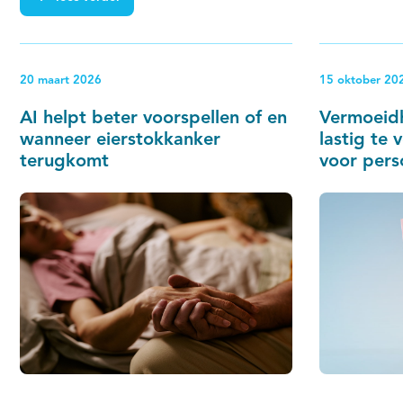
afzien van behandeling, behandelingen
niet kunnen afmaken of kiezen voor
kwaliteit van leven boven maximale
20 maart 2026
15 oktober 20
medische inzet. Het onderzoek laat
bovendien zien hoe real-world data
AI helpt beter voorspellen of en
Vermoeidh
kunnen bijdragen aan beter
wanneer eierstokkanker
lastig te 
geïnformeerde behandelkeuzes en meer
terugkomt
voor pers
passende zorg.