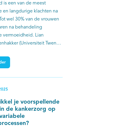
 is een van de meest
 en langdurige klachten na
 Tot wel 30% van de vrouwen
jaren na behandeling
 vermoeidheid. Lian
enhakker (Universiteit Twente)
hoe deze vermoeidheid beter
 en te behandelen is. Haar
der
t zien dat het op basis van
egevens niet mogelijk is om
ele risico op vermoeidheid te
2025
maar dat er wél ruimte is om
en beter af te stemmen op
kkel je voorspellende
 voorkeuren van patiënten.
in de kankerzorg op
variabele
processen?