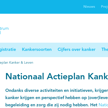
Nieuws
Proj
rwijsgids kanker
Profielstudie
Palliaweb
jwerkingen bij
Profiles registry
Palliarts (app)
nker
istratie
Kankersoorten
Cijfers over kanker
Th
ieplan Kanker & Leven
Nationaal Actieplan Kan
Ondanks diverse activiteiten en initiatieven, krij
kanker krijgen en perspectief hebben op (over)leven
begeleiding en zorg die zij nodig hebben. Het
Nati