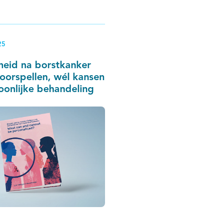
25
eid na borstkanker
voorspellen, wél kansen
oonlijke behandeling