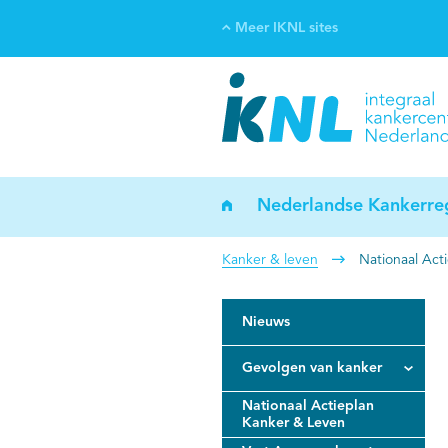
Meer IKNL sites
Ve
Bi
ka
Nederlandse Kankerreg
Kanker & leven
Nationaal Act
Nieuws
Gevolgen van kanker
Nationaal Actieplan
Kanker & Leven