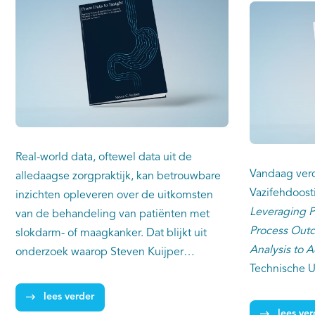
Real-world data, oftewel data uit de
Vandaag ver
alledaagse zorgpraktijk, kan betrouwbare
Vazifehdoosti
inzichten opleveren over de uitkomsten
Leveraging Pr
van de behandeling van patiënten met
Process Outc
slokdarm- of maagkanker. Dat blijkt uit
Analysis to A
onderzoek waarop Steven Kuijper
Technische Un
vandaag promoveert aan de Universiteit
onderzoek on
van Amsterdam. Kuijper ontwikkelde ook
lees verder
gedreven fra
de eerste voorspelmodellen voor de
lees ver