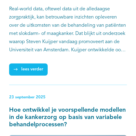
Real-world data, oftewel data uit de alledaagse
zorgpraktijk, kan betrouwbare inzichten opleveren
over de uitkomsten van de behandeling van patiënten
met slokdarm- of maagkanker. Dat blijkt uit onderzoek
waarop Steven Kuijper vandaag promoveert aan de
Universiteit van Amsterdam. Kuijper ontwikkelde ook
de eerste voorspelmodellen voor de kwaliteit van
leven na behandeling. Daarmee kunnen mensen met
lees verder
slokdarm- of maagkanker vooraf beter worden
geïnformeerd over de mogelijke impact van een
behandeling. Dat kan helpen om een passende
23 september 2025
behandelkeuze te maken.
Hoe ontwikkel je voorspellende modellen
in de kankerzorg op basis van variabele
behandelprocessen?