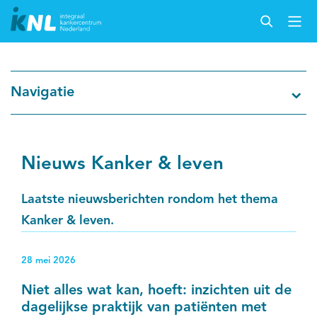
Nederlandse Kankerregistratie
Navigatie
Kankersoorten
Cijfers over kanker
Nieuws Kanker & leven
Thema's
Laatste nieuwsberichten rondom het thema
Kanker & leven.
Over IKNL
28 mei 2026
Kanker & leven
Niet alles wat kan, hoeft: inzichten uit de
dagelijkse praktijk van patiënten met
Palliatieve zorg