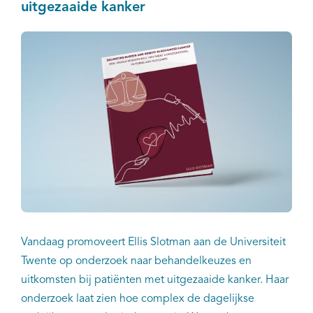
uitgezaaide kanker
Kankeratlas
IKNL and the NCR
Dure geneesmiddelen
Itemsets
Nieuws
Projecten
Vandaag promoveert Ellis Slotman aan de Universiteit
Trials
Twente op onderzoek naar behandelkeuzes en
uitkomsten bij patiënten met uitgezaaide kanker. Haar
Webshop
onderzoek laat zien hoe complex de dagelijkse