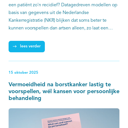
een patiënt zo'n recidief? Datagedreven modellen op
basis van gegevens uit de Nederlandse
Kankerregistratie (NKR) blijken dat soms beter te
kunnen voorspellen dan artsen alleen, zo laat een
studie van onder meer Dimitris Katsimpokis van IKNL
zien. Hij liet de NKR-gegevens van duizenden
lees verder
patiënten analyseren met behulp van kunstmatige
intelligentie (AI).
15 oktober 2025
Vermoeidheid na borstkanker lastig te
voorspellen, wél kansen voor persoonlijke
behandeling