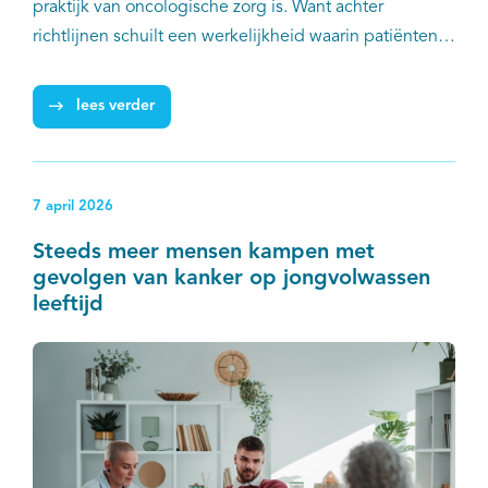
EN
praktijk van oncologische zorg is. Want achter
richtlijnen schuilt een werkelijkheid waarin patiënten
soms afzien van behandeling, behandelingen niet
kunnen afmaken of kiezen voor kwaliteit van leven
lees verder
boven maximale medische inzet. Het onderzoek laat
bovendien zien hoe real-world data kunnen bijdragen
aan beter geïnformeerde behandelkeuzes en meer
7 april 2026
passende zorg.
Steeds meer mensen kampen met
gevolgen van kanker op jongvolwassen
leeftijd