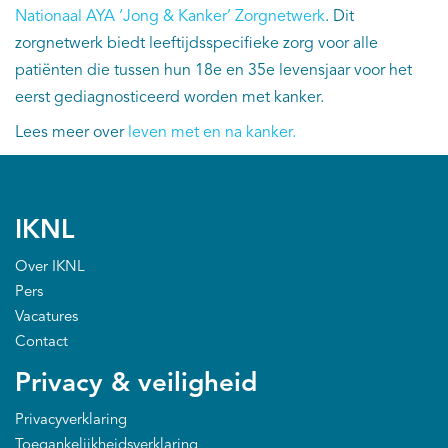
Nationaal AYA ‘Jong & Kanker’ Zorgnetwerk
. Dit
zorgnetwerk biedt leeftijdsspecifieke zorg voor alle
patiënten die tussen hun 18e en 35e levensjaar voor het
eerst gediagnosticeerd worden met kanker.
Lees meer over
leven met en na kanker.
IKNL
Over IKNL
Pers
Vacatures
Contact
Privacy & veiligheid
Privacyverklaring
Toegankelijkheidsverklaring