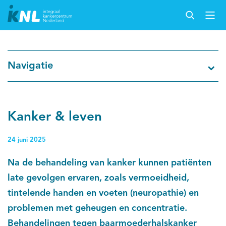
Nederlandse Kankerregistratie
Navigatie
Kankersoorten
Cijfers over kanker
Kanker & leven
Thema's
24 juni 2025
Na de behandeling van kanker kunnen patiënten
Over IKNL
late gevolgen ervaren, zoals vermoeidheid,
tintelende handen en voeten (neuropathie) en
Kanker & leven
problemen met geheugen en concentratie.
Palliatieve zorg
Behandelingen tegen baarmoederhalskanker