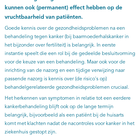
kunnen ook (permanent) effect hebben op de
Kankeratlas
vruchtbaarheid van patiënten.
Goede kennis over de gezondheidsproblemen na een
IKNL and the NCR
behandeling tegen kanker (bij baarmoederhalskanker in
het bijzonder over fertiliteit) is belangrijk. In eerste
Dure geneesmiddelen
instantie speelt die een rol bij de gedeelde besluitvorming
voor de keuze van een behandeling. Maar ook voor de
Itemsets
inrichting van de nazorg en een tijdige verwijzing naar
Nieuws
passende nazorg is kennis over (de risico's op)
behandelgerelateerde gezondheidsproblemen cruciaal.
Projecten
Het herkennen van symptomen in relatie tot een eerdere
kankerbehandeling blijft ook op de lange termijn
Trials
belangrijk, bijvoorbeeld als een patiënt bij de huisarts
komt met klachten nadat de nacontroles voor kanker in het
Webshop
ziekenhuis gestopt zijn.