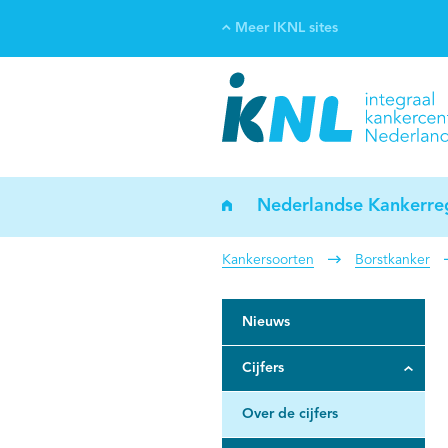
Meer IKNL sites
Ve
Bi
ka
Nederlandse Kankerreg
Kankersoorten
Borstkanker
Nieuws
Cijfers
Over de cijfers