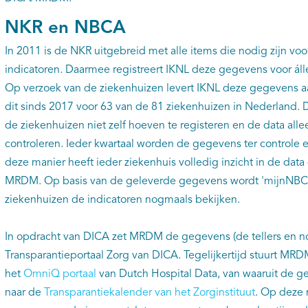
NKR en NBCA
In 2011 is de NKR uitgebreid met alle items die nodig zijn v
indicatoren. Daarmee registreert IKNL deze gegevens voor áll
Op verzoek van de ziekenhuizen levert IKNL deze gegevens 
dit sinds 2017 voor 63 van de 81 ziekenhuizen in Nederland. Di
de ziekenhuizen niet zelf hoeven te registeren en de data all
controleren. Ieder kwartaal worden de gegevens ter controle
deze manier heeft ieder ziekenhuis volledig inzicht in de dat
MRDM. Op basis van de geleverde gegevens wordt 'mijnNBC
ziekenhuizen de indicatoren nogmaals bekijken.
In opdracht van DICA zet MRDM de gegevens (de tellers en no
Transparantieportaal Zorg van DICA. Tegelijkertijd stuurt MR
het
OmniQ portaal
van Dutch Hospital Data, van waaruit de 
naar de
Transparantiekalender van het Zorginstituut
. Op deze 