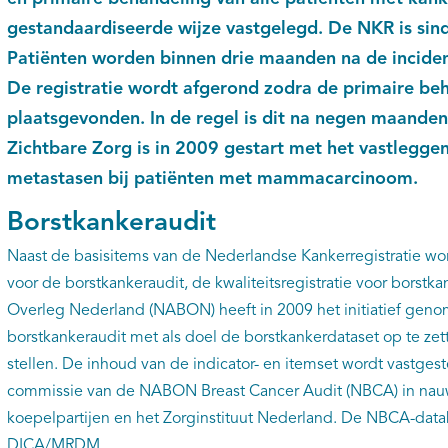
gestandaardiseerde wijze vastgelegd. De NKR is sin
Patiënten worden binnen drie maanden na de incide
De registratie wordt afgerond zodra de primaire be
plaatsgevonden. In de regel is dit na negen maanden.
Zichtbare Zorg is in 2009 gestart met het vastleggen
metastasen bij patiënten met mammacarcinoom.
Borstkankeraudit
Naast de basisitems van de Nederlandse Kankerregistratie w
voor de borstkankeraudit, de kwaliteitsregistratie voor borstka
Overleg Nederland (NABON) heeft in 2009 het initiatief gen
borstkankeraudit met als doel de borstkankerdataset op te zett
stellen. De inhoud van de indicator- en itemset wordt vastge
commissie van de NABON Breast Cancer Audit (NBCA) in nau
koepelpartijen en het Zorginstituut Nederland. De NBCA-datab
DICA/MRDM.