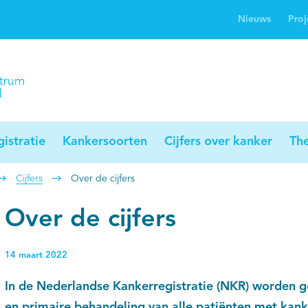
Nieuws
Proj
rwijsgids kanker
Profielstudie
Palliaweb
jwerkingen bij
Profiles registry
Palliarts (app)
nker
istratie
Kankersoorten
Cijfers over kanker
Th
Cijfers
Over de cijfers
Over de cijfers
14 maart 2022
In de Nederlandse Kankerregistratie (NKR) worden g
en primaire behandeling van alle patiënten met kan