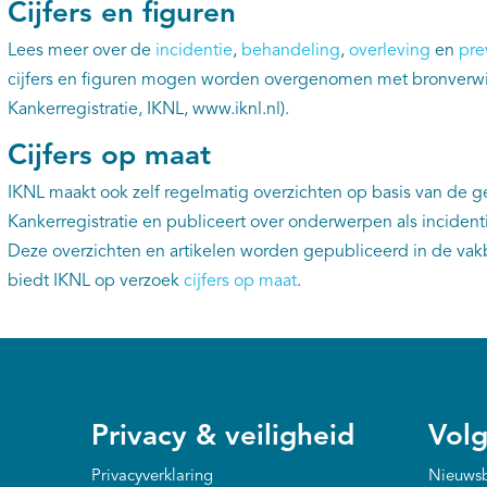
Cijfers en figuren
Lees meer over de
incidentie
,
behandeling
,
overleving
en
pre
cijfers en figuren mogen worden overgenomen met bronverwi
Kankerregistratie, IKNL, www.iknl.nl).
Cijfers op maat
IKNL maakt ook zelf regelmatig overzichten op basis van de 
Kankerregistratie en publiceert over onderwerpen als incidenti
Deze overzichten en artikelen worden gepubliceerd in de va
biedt IKNL op verzoek
cijfers op maat
.
Privacy & veiligheid
Volg
Privacyverklaring
Nieuwsb