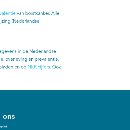
valentie
van borstkanker. Alle
jzing (Nederlandse
gegevens in de Nederlandse
e, overleving en prevalentie.
kbladen en op
NKR cijfers
. Ook
 ons
rief