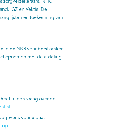
s zorgverzekeraars, NFK,
and, IGZ en Vektis. De
anglijsten en toekenning van
die in de NKR voor borstkanker
tact opnemen met de afdeling
heeft u een vraag over de
nl.nl
.
 gegevens voor u gaat
loop
.