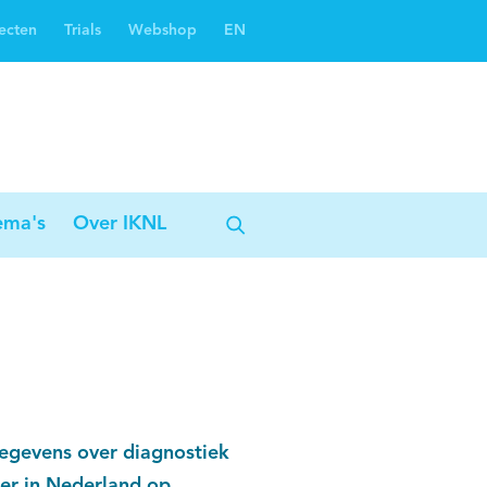
ecten
Trials
Webshop
EN
Oncoguide
Oncologiezorgnetwerken
ema's
Over IKNL
egevens over diagnostiek
ker in Nederland op