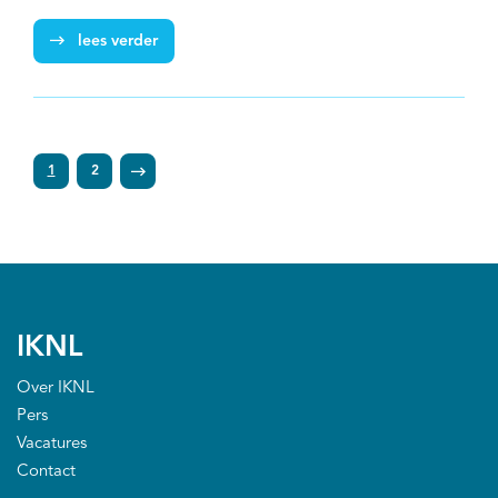
patiënten met het een niet-mucineus
adenocarcinoom. Dat blijkt uit onderzoek van Laura
lees verder
Legué (Catharina Ziekenhuis, Eindhoven & IKNL) en
collega’s. Deze uitkomsten bevestigen dat mucineuze
en niet-mucineuze adenocarcinomen in de appendix
verschillend zijn als het gaat om prognose en
1
2
behandelmogelijkheden.
IKNL
Over IKNL
Pers
Vacatures
Contact