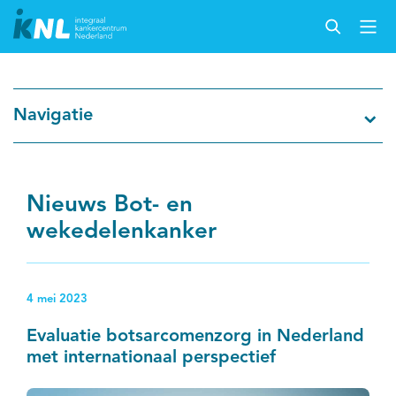
Nederlandse Kankerregistratie
Navigatie
Kankersoorten
Cijfers over kanker
Nieuws Bot- en
wekedelenkanker
Thema's
Over IKNL
4 mei 2023
Evaluatie botsarcomenzorg in Nederland
Kanker & leven
met internationaal perspectief
Palliatieve zorg