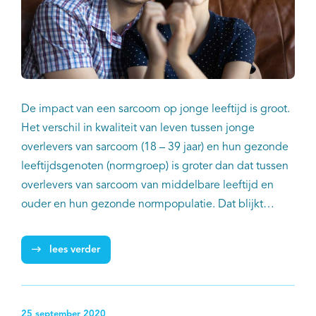
De impact van een sarcoom op jonge leeftijd is groot.
Het verschil in kwaliteit van leven tussen jonge
overlevers van sarcoom (18 – 39 jaar) en hun gezonde
leeftijdsgenoten (normgroep) is groter dan dat tussen
overlevers van sarcoom van middelbare leeftijd en
ouder en hun gezonde normpopulatie. Dat blijkt
uit data van de SURVSARC-studie van prof. dr. Winette
van der Graaf, AVL en Erasmus MC en dr. Olga
lees verder
Husson, NKI. De uitkomsten zijn beschreven in
het artikel 'The age-related impact of surviving
sarcoma on health-related quality of life' in het
25 september 2020