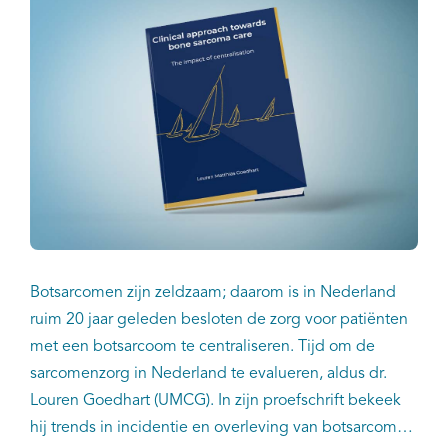
Kankeratlas
IKNL and the NCR
Dure geneesmiddelen
Itemsets
Nieuws
Botsarcomen zijn zeldzaam; daarom is in Nederland
Projecten
ruim 20 jaar geleden besloten de zorg voor patiënten
met een botsarcoom te centraliseren. Tijd om de
Trials
sarcomenzorg in Nederland te evalueren, aldus dr.
Louren Goedhart (UMCG). In zijn proefschrift bekeek
Webshop
hij trends in incidentie en overleving van botsarcomen