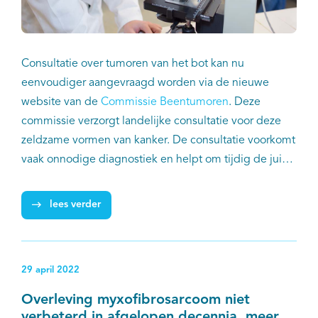
Consultatie over tumoren van het bot kan nu
eenvoudiger aangevraagd worden via de nieuwe
website van de
Commissie Beentumoren
. Deze
commissie verzorgt landelijke consultatie voor deze
zeldzame vormen van kanker. De consultatie voorkomt
vaak onnodige diagnostiek en helpt om tijdig de juiste
behandeling in te zetten. Medisch specialisten kunnen
klinische gegevens, radiologie en pathologie-
lees verder
materiaal aanbieden voor beoordeling.
29 april 2022
Overleving myxofibrosarcoom niet
verbeterd in afgelopen decennia, meer