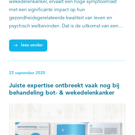
wekedelenkanker, ervaart een hoge symptoomlast
met een significante impact op hun
gezondheidsgerelateerde kwaliteit van leven en
psychisch welbevinden. Dat is de uitkomst van een
bijzondere studie van Marije Weidema (Radboudumc)
en collega’s, waaraan patiënten uit twintig landen
lees verder
deelnamen uitgenodigd via facebook.
22 september 2020
Juiste expertise ontbreekt vaak nog bij
behandeling bot- & wekedelenkanker