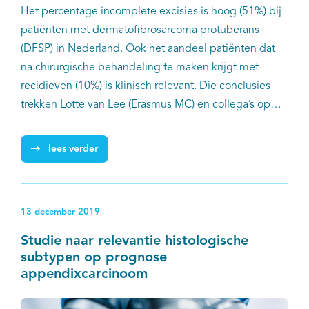
Het percentage incomplete excisies is hoog (51%) bij
patiënten met dermatofibrosarcoma protuberans
(DFSP) in Nederland. Ook het aandeel patiënten dat
na chirurgische behandeling te maken krijgt met
recidieven (10%) is klinisch relevant. Die conclusies
trekken Lotte van Lee (Erasmus MC) en collega’s op
basis van gegevens uit de Nederlandse
Kankerregistratie (NKR) en het pathologisch
lees verder
anatomisch landelijk geautomatiseerd archief (PALGA).
Om het aantal recidieven te verminderen, adviseren
de onderzoekers de Europese richtlijn te volgen door
13 december 2019
patiënten vaker te behandelen met Mohs-
microchirurgie.
Studie naar relevantie histologische
subtypen op prognose
appendixcarcinoom