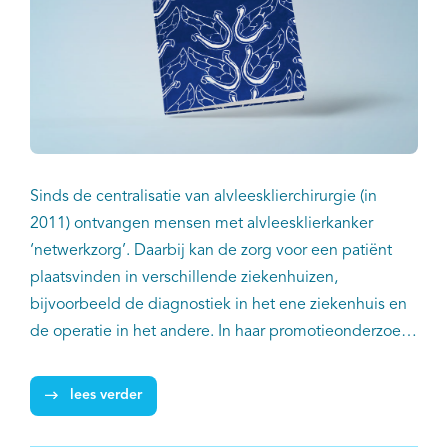
Sinds de centralisatie van alvleesklierchirurgie (in
2011) ontvangen mensen met alvleesklierkanker
‘netwerkzorg’. Daarbij kan de zorg voor een patiënt
plaatsvinden in verschillende ziekenhuizen,
bijvoorbeeld de diagnostiek in het ene ziekenhuis en
de operatie in het andere. In haar promotieonderzoek
aan de Radboud Universiteit onderzocht arts-
onderzoeker Jana Hopstaken voor het eerst of deze
lees verder
netwerkzorg nadelige effecten heeft op de kwaliteit
van de zorg en op de ervaren continuïteit door