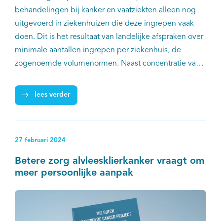
behandelingen bij kanker en vaatziekten alleen nog
uitgevoerd in ziekenhuizen die deze ingrepen vaak
doen. Dit is het resultaat van landelijke afspraken over
minimale aantallen ingrepen per ziekenhuis, de
zogenoemde volumenormen. Naast concentratie van
zorg zal er ook spreiding plaatsvinden van minder
complexe zorg. Ziekenhuizen werken op die manier
lees verder
samen aan de best mogelijke zorg. Dit is goed nieuws
voor patiënten. Zij krijgen hiermee meer zekerheid dat
deze zorg ook in de toekomst van dezelfde goede
27 februari 2024
kwaliteit beschikbaar blijft.
Betere zorg alvleesklierkanker vraagt om
meer persoonlijke aanpak