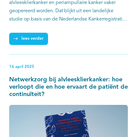
alvleesklierkanker en periampullaire kanker vaker
geopereerd worden. Dat blijkt uit een landelijke
studie op basis van de Nederlandse Kankerregistratie
(NKR). Onderzoekers van Integraal Kankercentrum
Nederland (IKNL) analyseerden gegevens van meer
lees verder
dan 319.000 patiënten met kanker aan de
spijsverteringsorganen in de periode 2005–2020.
16 april 2025
Netwerkzorg bij alvleesklierkanker: hoe
verloopt die en hoe ervaart de patiënt de
continuïteit?