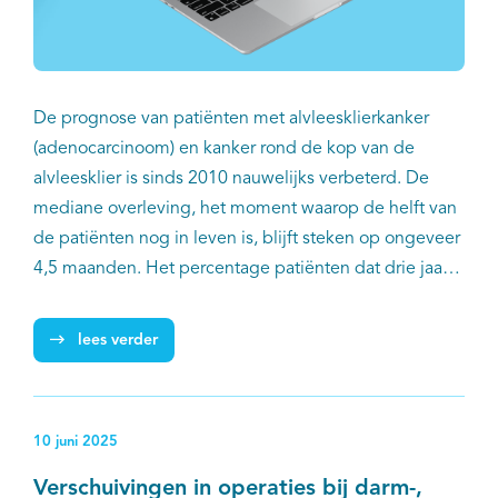
De prognose van patiënten met alvleesklierkanker
(adenocarcinoom) en kanker rond de kop van de
alvleesklier is sinds 2010 nauwelijks verbeterd. De
mediane overleving, het moment waarop de helft van
de patiënten nog in leven is, blijft steken op ongeveer
4,5 maanden. Het percentage patiënten dat drie jaar
na de diagnose nog leeft, steeg met slechts 2 procent
(van 8 naar 10 procent). Dat blijkt uit het online rapport
lees verder
‘Alvleesklierkanker in Nederland 2025’ dat IKNL op
Wereld Alvleesklierkankerdag publiceert. Hierin staan
cijfers en trends (zoals vóórkomen, behandeling en
10 juni 2025
overleving) rond alvleesklierkanker en periampullaire
kanker, gebaseerd op onder meer de Nederlandse
Verschuivingen in operaties bij darm-,