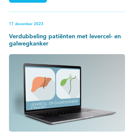
van Simone Augustinus (Amsterdam UMC) over het
Dutch Pancreatic Cancer Project (PACAP) beschrijft de
meest recente wetenschappelijke inzichten van deze
17 december 2023
samenwerking.
Verdubbeling patiënten met levercel- en
galwegkanker