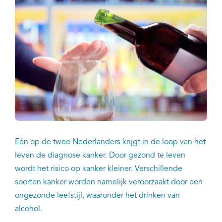
Kankeratlas
IKNL and the NCR
Dure geneesmiddelen
Itemsets
Nieuws
Eén op de twee Nederlanders krijgt in de loop van het
Projecten
leven de diagnose kanker. Door gezond te leven
wordt het risico op kanker kleiner. Verschillende
Trials
soorten kanker worden namelijk veroorzaakt door een
ongezonde leefstijl, waaronder het drinken van
Webshop
alcohol.