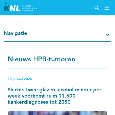
Nederlandse Kankerregistratie
Navigatie
Kankersoorten
Cijfers over kanker
Nieuws HPB-tumoren
Thema's
13 januari 2026
Over IKNL
Slechts twee glazen alcohol minder per
week voorkomt ruim 11.500
Kanker & leven
kankerdiagnoses tot 2050
Palliatieve zorg