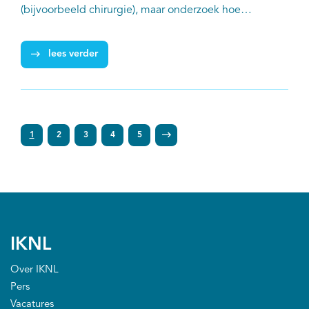
(bijvoorbeeld chirurgie), maar onderzoek hoe
ziekenhuizen samenwerken in het diagnostische of
behandelingstraject is er niet tot nauwelijks. Ze ziet
lees verder
dat in Nederland samenwerking en dataverzameling
er beter op staat dan in andere landen, maar ook
punten ter verbetering. ‘Op een congres in de VS
vernam ik onlangs dat ze daar langzaamaan pas
1
2
3
4
5
beginnen met centralisatie en netwerkzorg.’
IKNL
Over IKNL
Pers
Vacatures