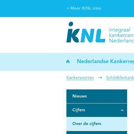
Meer IKNL sites
Ve
Bi
ka
Nederlandse Kankerreg
Kankersoorten
Schildklierkan
Nieuws
Cijfers
Over de cijfers