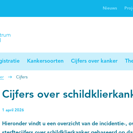
Nieuws
Proj
rwijsgids kanker
Profielstudie
Palliaweb
jwerkingen bij
Profiles registry
Palliarts (app)
nker
istratie
Kankersoorten
Cijfers over kanker
Th
ker
Cijfers
Cijfers over schildklierkan
1 april 2026
Hieronder vindt u een overzicht van de incidentie-, ov
sterftecijfers over schildklierkanker gebaseerd op da