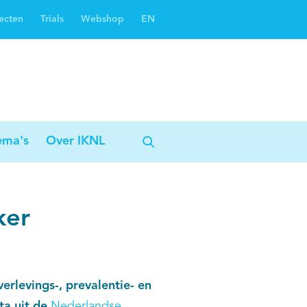
ecten
Trials
Webshop
EN
Oncoguide
Oncologiezorgnetwerken
ema's
Over IKNL
ker
erlevings-, prevalentie- en
ta uit de
Nederlandse