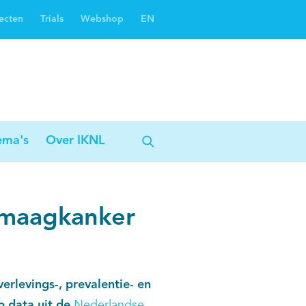
ecten
Trials
Webshop
EN
Oncoguide
Oncologiezorgnetwerken
ema's
Over IKNL
n maagkanker
erlevings-, prevalentie- en
p data uit de
Nederlandse