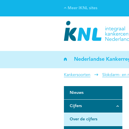
Meer IKNL sites
Ve
Bi
ka
Nederlandse Kankerreg
Kankersoorten
Slokdarm- en
Nieuws
Cijfers
Over de cijfers