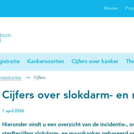
Nieuws
Proj
rwijsgids kanker
Profielstudie
Palliaweb
jwerkingen bij
Profiles registry
Palliarts (app)
nker
istratie
Kankersoorten
Cijfers over kanker
Th
 maagkanker
Cijfers
Cijfers over slokdarm- e
1 april 2026
Hieronder vindt u een overzicht van de incidentie-, ov
sterftecijfers slokdarm- en maagkanker gebaseerd o