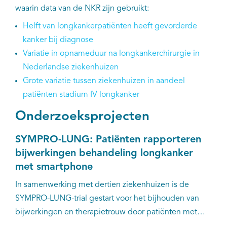
waarin data van de NKR zijn gebruikt:
Kankeratlas
Helft van longkankerpatiënten heeft gevorderde
kanker bij diagnose
IKNL and the NCR
Variatie in opnameduur na longkankerchirurgie in
Nederlandse ziekenhuizen
Dure geneesmiddelen
Grote variatie tussen ziekenhuizen in aandeel
patiënten stadium IV longkanker
Itemsets
Onderzoeksprojecten
Nieuws
SYMPRO-LUNG: Patiënten rapporteren
bijwerkingen behandeling longkanker
Projecten
met smartphone
Trials
In samenwerking met dertien ziekenhuizen is de
SYMPRO-LUNG-trial gestart voor het bijhouden van
Webshop
bijwerkingen en therapietrouw door patiënten met
longkanker, met behulp van een app op de