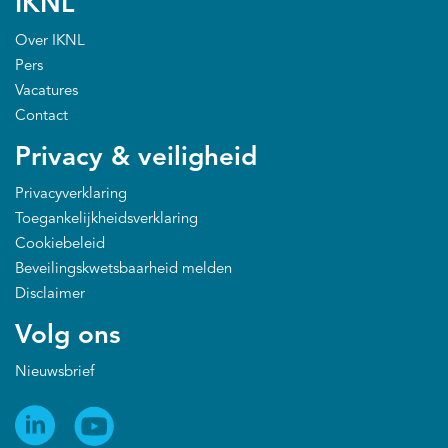
IKNL
drempelwaarden overschrijden. Zo kan de
zorgverlener sneller ingrijpen om erger te voorkomen.
Over IKNL
Dit draagt bij aan verbetering van kwaliteit van leven
Pers
en overleving.
Vacatures
Contact
Privacy & veiligheid
Privacyverklaring
Toegankelijkheidsverklaring
Cookiebeleid
Beveilingskwetsbaarheid melden
Disclaimer
Volg ons
Nieuwsbrief