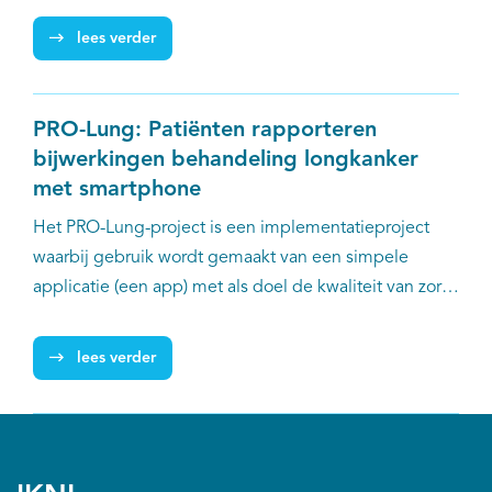
EN
smartphone. Het gaat hierbij om de registratie van
lees verder
bijwerkingen gerelateerd aan chirurgische
behandeling, chemotherapie, doelgerichte therapie,
immuuntherapie en/of radiotherapie. De SYMPRO-
PRO-Lung: Patiënten rapporteren
studie is gesubsidieerd door het Innovatiefonds
bijwerkingen behandeling longkanker
Zorgverzekeraars, SKMS en Roche.
met smartphone
Het PRO-Lung-project is een implementatieproject
waarbij gebruik wordt gemaakt van een simpele
applicatie (een app) met als doel de kwaliteit van zorg
te verbeteren. De applicatie biedt een manier van het
monitoren van bijwerkingen bij longkankerpatiënten,
lees verder
die het voor zorgverleners makkelijker maakt om
overzicht te krijgen in het verloop van de
bijwerkingen. Daarnaast helpt de app patiënt op tijd
aan de bel te trekken wanneer bijwerkingen bepaalde