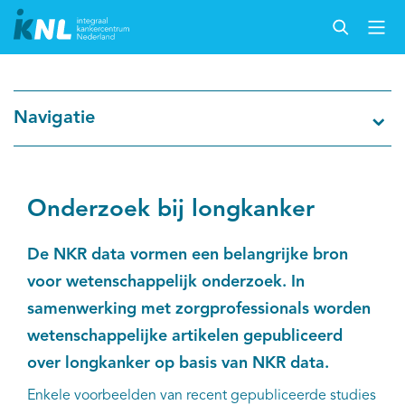
Nederlandse Kankerregistratie
Navigatie
Kankersoorten
Cijfers over kanker
Onderzoek bij longkanker
Thema's
De NKR data vormen een belangrijke bron
voor wetenschappelijk onderzoek. In
Over IKNL
samenwerking met zorgprofessionals worden
wetenschappelijke artikelen gepubliceerd
Kanker & leven
over longkanker op basis van NKR data.
Palliatieve zorg
Enkele voorbeelden van recent gepubliceerde studies