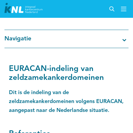
Nederlandse Kankerregistratie
Navigatie
Kankersoorten
Cijfers over kanker
EURACAN-indeling van
zeldzamekankerdomeinen
Thema's
Dit is de indeling van de
Over IKNL
zeldzamekankerdomeinen volgens EURACAN,
aangepast naar de Nederlandse situatie.
Kanker & leven
Palliatieve zorg