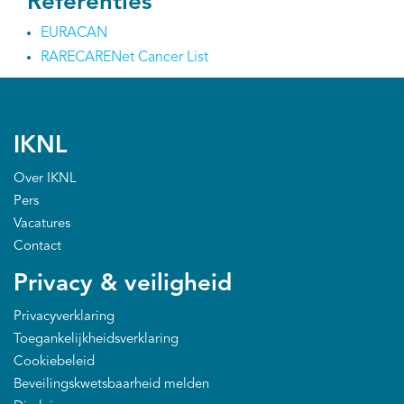
Referenties
EURACAN
Kankeratlas
RARECARENet Cancer List
IKNL and the NCR
Dure geneesmiddelen
IKNL
Over IKNL
Itemsets
Pers
Vacatures
Nieuws
Contact
Projecten
Privacy & veiligheid
Trials
Privacyverklaring
Toegankelijkheidsverklaring
Webshop
Cookiebeleid
Beveilingskwetsbaarheid melden