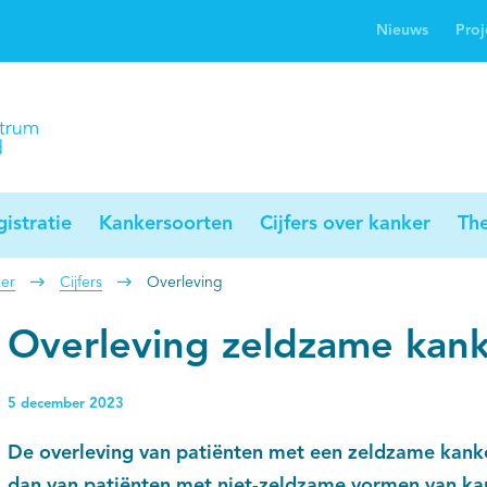
Nieuws
Proj
rwijsgids kanker
Profielstudie
Palliaweb
jwerkingen bij
Profiles registry
Palliarts (app)
nker
istratie
Kankersoorten
Cijfers over kanker
Th
er
Cijfers
Overleving
Overleving zeldzame kan
5 december 2023
De overleving van patiënten met een zeldzame kanke
dan van patiënten met niet-zeldzame vormen van kanker