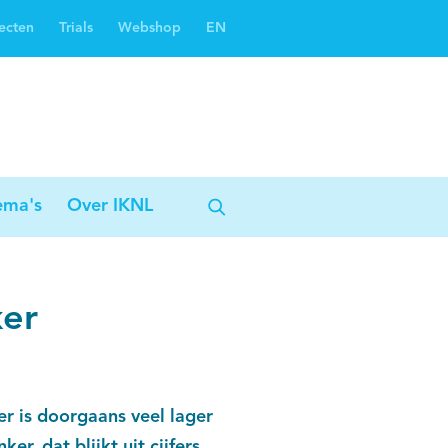
ecten
Trials
Webshop
EN
Oncoguide
Oncologiezorgnetwerken
ema's
Over IKNL
ker
r is doorgaans veel lager
, dat blijkt uit cijfers