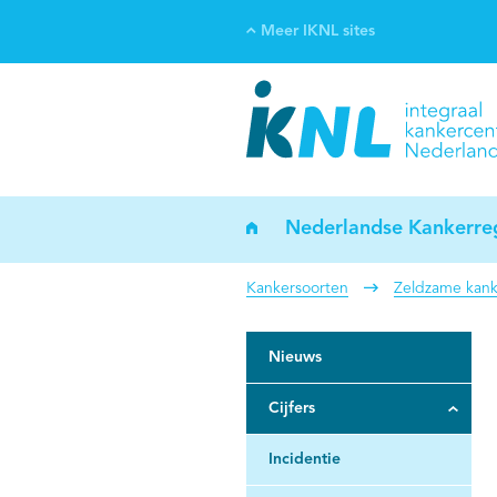
Meer IKNL sites
Ve
Bi
ka
Nederlandse Kankerreg
Kankersoorten
Zeldzame kank
Nieuws
Cijfers
Incidentie