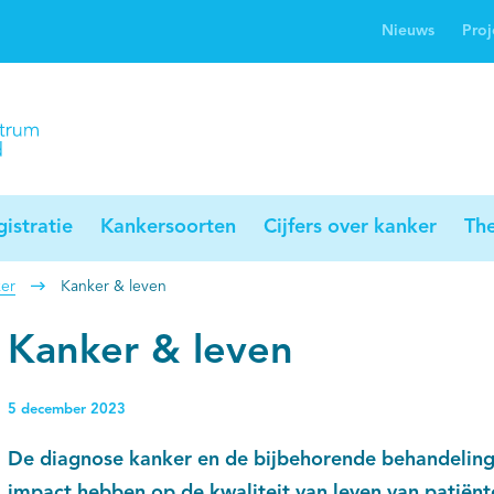
Nieuws
Proj
rwijsgids kanker
Profielstudie
Palliaweb
jwerkingen bij
Profiles registry
Palliarts (app)
nker
istratie
Kankersoorten
Cijfers over kanker
Th
er
Kanker & leven
Kanker & leven
5 december 2023
De diagnose kanker en de bijbehorende behandelin
impact hebben op de kwaliteit van leven van patiënte