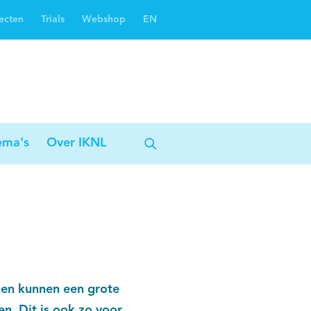
ecten
Trials
Webshop
EN
Oncoguide
Oncologiezorgnetwerken
ema's
Over IKNL
gen kunnen een grote
n. Dit is ook zo voor