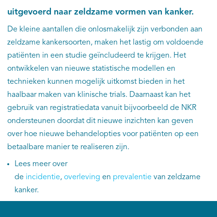
uitgevoerd naar zeldzame vormen van kanker.
Kankeratlas
De kleine aantallen die onlosmakelijk zijn verbonden aan
zeldzame kankersoorten, maken het lastig om voldoende
IKNL and the NCR
patiënten in een studie geïncludeerd te krijgen. Het
ontwikkelen van nieuwe statistische modellen en
Dure geneesmiddelen
technieken kunnen mogelijk uitkomst bieden in het
haalbaar maken van klinische trials. Daarnaast kan het
Itemsets
gebruik van registratiedata vanuit bijvoorbeeld de NKR
ondersteunen doordat dit nieuwe inzichten kan geven
Nieuws
over hoe nieuwe behandelopties voor patiënten op een
Projecten
betaalbare manier te realiseren zijn.
Lees meer over
Trials
de
incidentie
,
overleving
en
prevalentie
van zeldzame
kanker.
Webshop