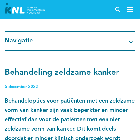
Nederlandse Kankerregistratie
Navigatie
Kankersoorten
Cijfers over kanker
Behandeling zeldzame kanker
Thema's
5 december 2023
Behandelopties voor patiënten met een zeldzame
Over IKNL
vorm van kanker zijn vaak beperkter en minder
effectief dan voor de patiënten met een niet-
Kanker & leven
zeldzame vorm van kanker. Dit komt deels
Palliatieve zorg
doordat er minder klinisch onderzoek wordt