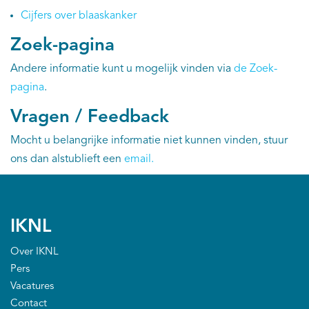
Cijfers over blaaskanker
Zoek-pagina
Andere informatie kunt u mogelijk vinden via
de Zoek-
pagina
.
Vragen / Feedback
Mocht u belangrijke informatie niet kunnen vinden, stuur
ons dan alstublieft een
email
.
IKNL
Over IKNL
Pers
Vacatures
Contact