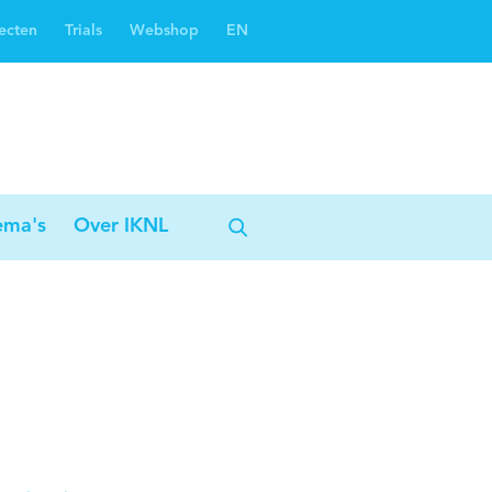
ecten
Trials
Webshop
EN
Oncoguide
Oncologiezorgnetwerken
ema's
Over IKNL