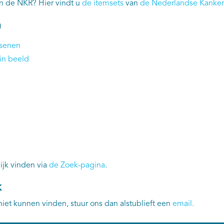
an de NKR? Hier vindt u
de itemsets
van
de Nederlandse Kankerr
n
ssenen
in beeld
ijk vinden via
de Zoek-pagina
.
k
niet kunnen vinden, stuur ons dan alstublieft een
email
.