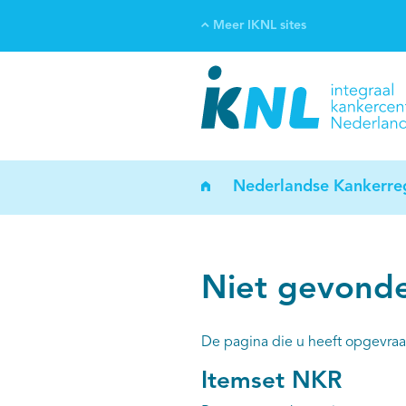
Meer IKNL sites
Ve
Bi
ka
Nederlandse Kankerreg
Niet gevond
De pagina die u heeft opgevraa
Itemset NKR