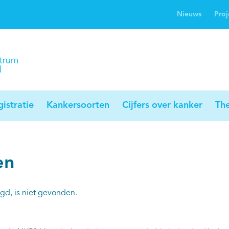
Nieuws
Proj
rwijsgids kanker
Profielstudie
Palliaweb
jwerkingen bij
Profiles registry
Palliarts (app)
nker
istratie
Kankersoorten
Cijfers over kanker
Th
en
gd, is niet gevonden.